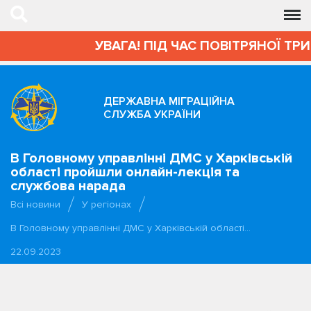
УВАГА! ПІД ЧАС ПОВІТРЯНОЇ ТРИВ
ДЕРЖАВНА МІГРАЦІЙНА
СЛУЖБА УКРАЇНИ
В Головному управлінні ДМС у Харківській
області пройшли онлайн-лекція та
службова нарада
Всі новини
У регіонах
В Головному управлінні ДМС у Харківській області…
22.09.2023