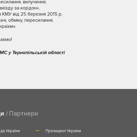
ресилання, вилучення,
иїзду за кордон»,
и КМУ від 25 березня 2015 р.
і, обміну, пересилання,
раїни».
аємо!
МС у Тернопільській області
ди
Партнери
да України
Президент України