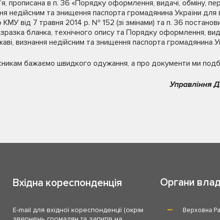
, прописана в п. 36 «Порядку оформлення, видачі, обміну, пе
ня недійсним та знищення паспорта громадянина України для в
МУ від 7 травня 2014 р. № 152 (зі змінами) та п. 36 постанов
азка бланка, технічного опису та Порядку оформлення, видач
аві, визнання недійсним та знищення паспорта громадянина Ук
сникам бажаємо швидкого одужання, а про документи ми подб
Управління Д
Органи вла
Вхідна кореспонденція
E-mail для вхідної кореспонденції (окрім
Верховна Ра
звернень громадян та запитів на