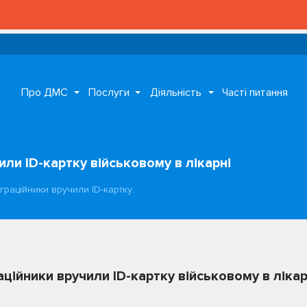
Про ДМС
Послуги
Діяльність
Часті питання
ли ID-картку військовому в лікарні
граційники вручили ID-картку…
ційники вручили ID-картку військовому в лікар