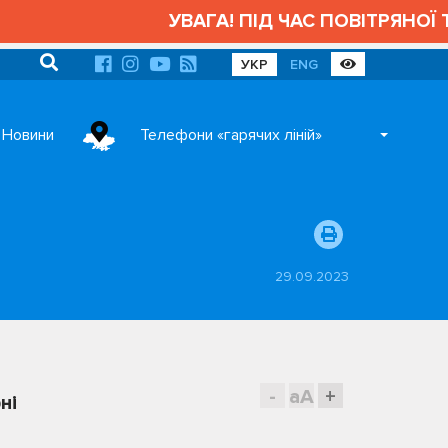
УВАГА! ПІД ЧАС ПОВІТРЯНОЇ ТРИ
УКР
ENG
Новини
Телефони «гарячих ліній»
29.09.2023
-
aA
+
ні