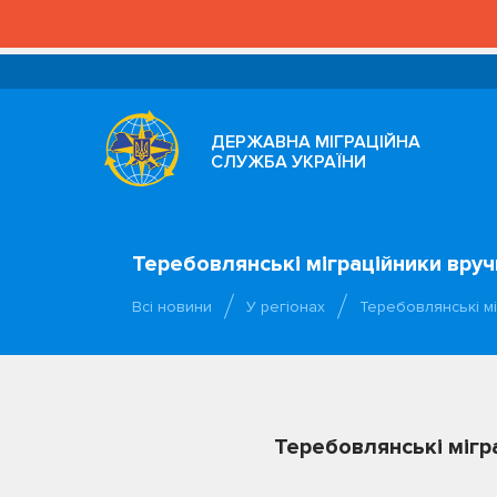
ДЕРЖАВНА МІГРАЦІЙНА
СЛУЖБА УКРАЇНИ
Теребовлянські міграційники вручи
Всі новини
У регіонах
Теребовлянські мі
Теребовлянські мігра