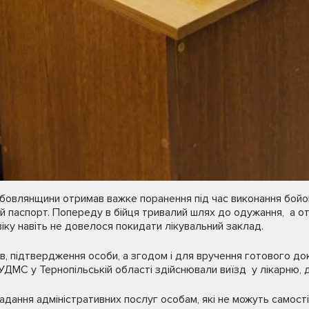
ебовлянщини отримав важке поранення під час виконання бойо
свій паспорт. Попереду в бійця тривалий шлях до одужання, а 
іку навіть не довелося покидати лікувальний заклад.
в, підтвердження особи, а згодом і для вручення готового до
ДМС у Тернопільській області здійснювали виїзд у лікарню, д
дання адміністративних послуг особам, які не можуть самості