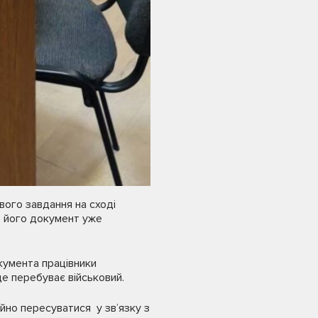
вого завдання на сході
от його документ уже
кумента працівники
е перебуває військовий.
йно пересуватися у зв’язку з