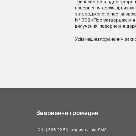
тривалим розладом здоров’я
повернення державі, визнан
затвердженого постановою К
№ 302 «Про затвердження зр
вилучення, повернення держ
Усім нашим пораненим захи
Звернення громадян
(044) 363-22-50
- гаряча лінія ДМС