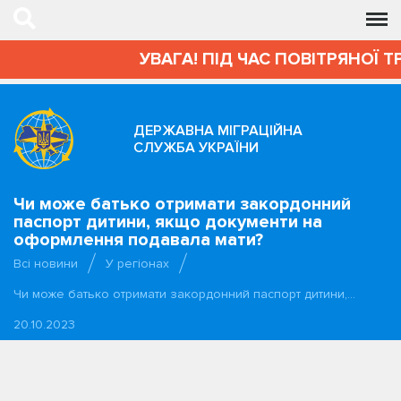
УВАГА! ПІД ЧАС ПОВІТРЯНОЇ Т
ДЕРЖАВНА МІГРАЦІЙНА
СЛУЖБА УКРАЇНИ
Чи може батько отримати закордонний
паспорт дитини, якщо документи на
оформлення подавала мати?
Всі новини
У регіонах
Чи може батько отримати закордонний паспорт дитини,…
20.10.2023