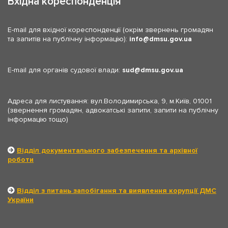
Вхідна кореспонденція
E-mail для вхідної кореспонденції (окрім звернень громадян
та запитів на публічну інформацію):
info
dmsu.gov.ua
E-mail для органів судової влади:
sud
dmsu.gov.ua
Адреса для листування: вул.Володимирська, 9, м.Київ, 01001
(звернення громадян, адвокатські запити, запити на публічну
інформацію тощо)
Відділ документального забезпечення та архівної
роботи
Відділ з питань запобігання та виявлення корупції ДМС
України