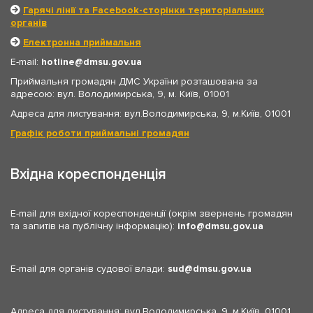
Гарячі лінії та Facebook-сторінки територіальних
органів
Електронна приймальня
E-mail:
hotline
dmsu.gov.ua
Приймальня громадян ДМС України розташована за
адресою: вул. Володимирська, 9, м. Київ, 01001
Адреса для листування: вул.Володимирська, 9, м.Київ, 01001
Графік роботи приймальні громадян
Вхідна кореспонденція
E-mail для вхідної кореспонденції (окрім звернень громадян
та запитів на публічну інформацію):
info
dmsu.gov.ua
E-mail для органів судової влади:
sud
dmsu.gov.ua
Адреса для листування: вул.Володимирська, 9, м.Київ, 01001