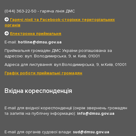
(044) 363-22-50
- гаряча лінія ДМС
Гарячі лінії та Facebook-сторінки територіальних
органів
Електронна приймальня
E-mail:
hotline
dmsu.gov.ua
Приймальня громадян ДМС України розташована за
адресою: вул. Володимирська, 9, м. Київ, 01001
Адреса для листування: вул.Володимирська, 9, м.Київ, 01001
Графік роботи приймальні громадян
Вхідна кореспонденція
E-mail для вхідної кореспонденції (окрім звернень громадян
та запитів на публічну інформацію):
info
dmsu.gov.ua
E-mail для органів судової влади:
sud
dmsu.gov.ua