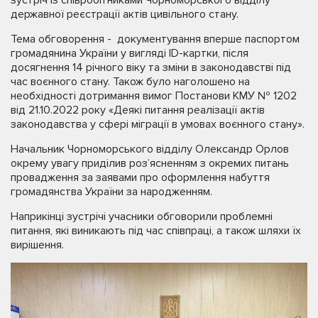
державної реєстрації актів цивільного стану.
Тема обговорення - документування вперше паспортом
громадянина України у вигляді ID-картки, після
досягнення 14 річного віку та зміни в законодавстві під
час воєнного стану. Також було наголошено на
необхідності дотримання вимог Постанови КМУ № 1202
від 21.10.2022 року «Деякі питання реалізації актів
законодавства у сфері міграції в умовах воєнного стану».
Начальник Чорноморського відділу Олександр Орлов
окрему увагу приділив роз’ясненням з окремих питань
провадження за заявами про оформлення набуття
громадянства України за народженням.
Наприкінці зустрічі учасники обговорили проблемні
питання, які виникають під час співпраці, а також шляхи їх
вирішення.