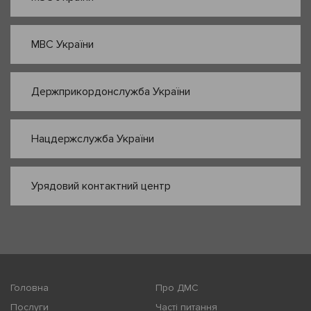
МВС України
Держприкордонслужба України
Нацдержслужба України
Урядовий контактний центр
Головна
Про ДМС
Послуги
Часті питання