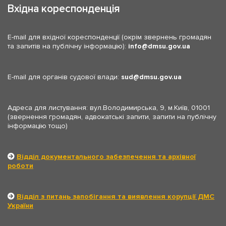
Вхідна кореспонденція
E-mail для вхідної кореспонденції (окрім звернень громадян
та запитів на публічну інформацію):
info
dmsu.gov.ua
E-mail для органів судової влади:
sud
dmsu.gov.ua
Адреса для листування: вул.Володимирська, 9, м.Київ, 01001
(звернення громадян, адвокатські запити, запити на публічну
інформацію тощо)
Відділ документального забезпечення та архівної
роботи
Відділ з питань запобігання та виявлення корупції ДМС
України