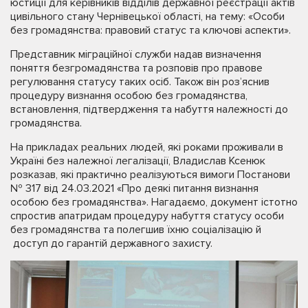
юстиції для керівників відділів державної реєстрації актів
цивільного стану Чернівецької області, на тему: «Особи
без громадянства: правовий статус та ключові аспекти».
Представник міграційної служби надав визначення
поняття безгромадянства та розповів про правове
регулювання статусу таких осіб. Також він роз’яснив
процедуру визнання особою без громадянства,
встановлення, підтвердження та набуття належності до
громадянства.
На прикладах реальних людей, які роками проживали в
Україні без належної легалізації, Владислав Ксенюк
розказав, які практично реалізуються вимоги Постанови
№ 317 від 24.03.2021 «Про деякі питання визнання
особою без громадянства». Нагадаємо, документ істотно
спростив апатридам процедуру набуття статусу особи
без громадянства та полегшив їхню соціалізацію й
доступ до гарантій державного захисту.