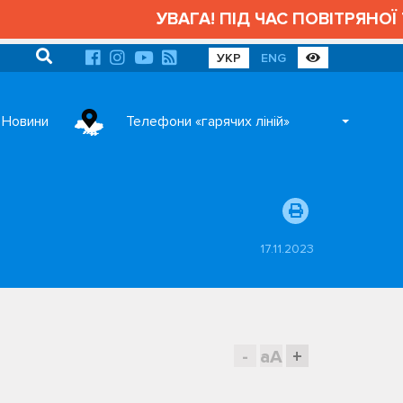
УВАГА! ПІД ЧАС ПОВІТРЯНОЇ Т
УКР
ENG
Новини
Телефони «гарячих ліній»
17.11.2023
-
aA
+