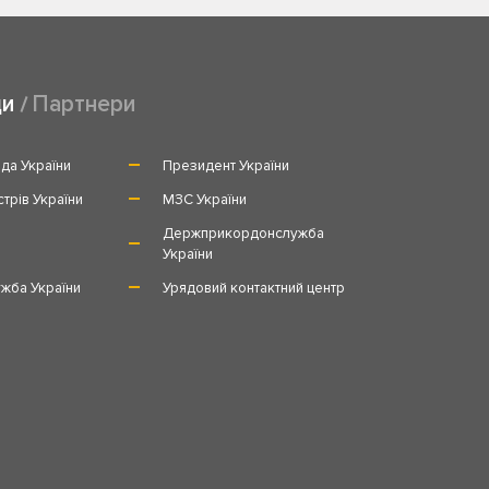
ди
Партнери
да України
Президент України
стрів України
МЗС України
и
Держприкордонслужба
України
жба України
Урядовий контактний центр