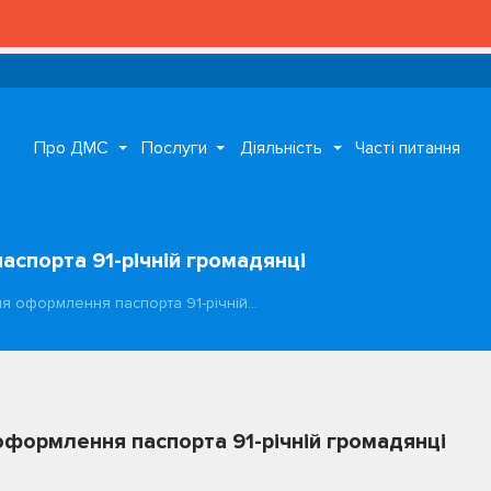
Про ДМС
Послуги
Діяльність
Часті питання
аспорта 91-річній громадянці
ля оформлення паспорта 91-річній…
оформлення паспорта 91-річній громадянці