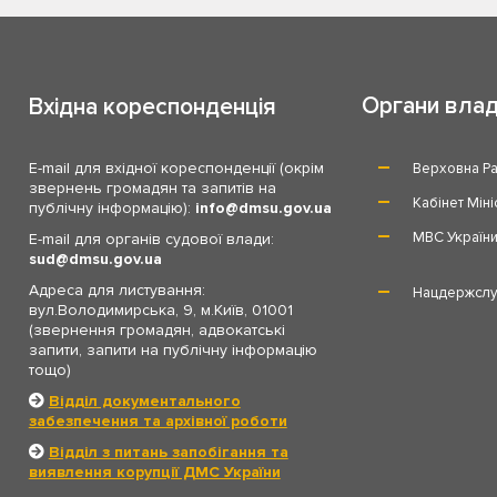
Органи вла
Вхідна кореспонденція
E-mail для вхідної кореспонденції (окрім
Верховна Ра
звернень громадян та запитів на
Кабінет Міні
публічну інформацію):
info
dmsu.gov.ua
МВС Україн
E-mail для органів судової влади:
sud
dmsu.gov.ua
Адреса для листування:
Нацдержслу
вул.Володимирська, 9, м.Київ, 01001
(звернення громадян, адвокатські
запити, запити на публічну інформацію
тощо)
Відділ документального
забезпечення та архівної роботи
Відділ з питань запобігання та
виявлення корупції ДМС України