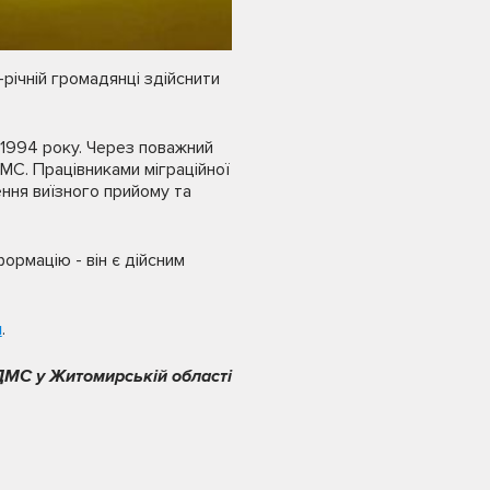
річній громадянці здійснити
 1994 року. Через поважний
МС. Працівниками міграційної
ня виїзного прийому та
ормацію - він є дійсним
м
.
ДМС у Житомирській області