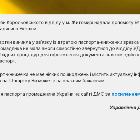
жби Корольовського відділу у м. Житомирі надали допомогу 91-
дянина України.
ртки виникла у зв’язку із втратою паспорта-книжечки зразка
громадянка не мала змоги самостійно звернутися до відділу УД
хідних процедур для оформлення документа шляхом здійснен
аспорт.
т-книжечка не має ніяких пошкоджень і містить актуальну інф
 на ID-картку Ви можете за власним бажанням.
 паспорта громадянина України на сайті ДМС за
посилання
Управління 