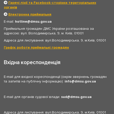
Гарячі лінії та Facebook-сторінки територіальних
органів
Електронна приймальня
E-mail:
hotline
dmsu.gov.ua
Приймальня громадян ДМС України розташована за
адресою: вул. Володимирська, 9, м. Київ, 01001
Адреса для листування: вул.Володимирська, 9, м.Київ, 01001
Графік роботи приймальні громадян
Вхідна кореспонденція
E-mail для вхідної кореспонденції (окрім звернень громадян
та запитів на публічну інформацію):
info
dmsu.gov.ua
E-mail для органів судової влади:
sud
dmsu.gov.ua
Адреса для листування: вул.Володимирська, 9, м.Київ, 01001