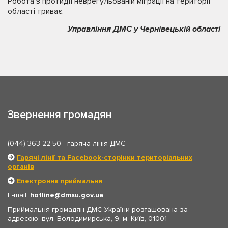
Робота з протидії неврегульованій міграції на території
області триває.
Управління ДМС у Чернівецькій області
Звернення громадян
(044) 363-22-50
- гаряча лінія ДМС
Гарячі лінії та Facebook-сторінки територіальних
органів
Електронна приймальня
E-mail:
hotline
dmsu.gov.ua
Приймальня громадян ДМС України розташована за
адресою: вул. Володимирська, 9, м. Київ, 01001