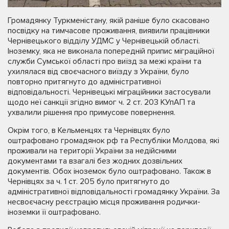
Громадянку Туркменістану, якій раніше було скасовано
посвідку на тимчасове проживання, виявили працівники
Чернівецького відділу УДМС у Чернівецькій області.
Іноземку, яка не виконала попередній припис міграційної
служби Сумської області про виїзд за межі країни та
ухилялася від своєчасного виїзду з України, було
повторно притягнуто до адміністративної
відповідальності. Чернівецькі міграційники застосували
щодо неї санкції згідно вимог ч. 2 ст. 203 КУпАП та
ухвалили рішення про примусове повернення.
Окрім того, в Кельменцях та Чернівцях було
оштрафовано громадянок рф та Республіки Молдова, які
проживали на території України за недійсними
документами та взагалі без жодних дозвільних
документів. Обох іноземок було оштрафовано. Також в
Чернівцях за ч. 1 ст. 205 було притягнуто до
адміністративної відповідальності громадянку України. За
несвоєчасну реєстрацію місця проживання родички-
іноземки її оштрафовано.