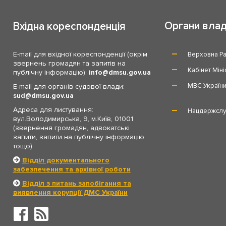
Органи вла
Вхідна кореспонденція
E-mail для вхідної кореспонденції (окрім
Верховна Ра
звернень громадян та запитів на
Кабінет Міні
публічну інформацію):
info
dmsu.gov.ua
МВС Україн
E-mail для органів судової влади:
sud
dmsu.gov.ua
Адреса для листування:
Нацдержслу
вул.Володимирська, 9, м.Київ, 01001
(звернення громадян, адвокатські
запити, запити на публічну інформацію
тощо)
Відділ документального
забезпечення та архівної роботи
Відділ з питань запобігання та
виявлення корупції ДМС України