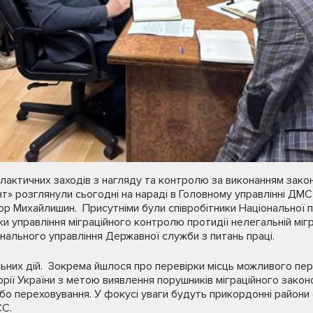
актичних заходів з нагляду та контролю за виконанням закон
т» розглянули сьогодні на нараді в Головному управлінні ДМС 
р Михайлишин. Присутніми були співробітники Національної полі
и управління міграційного контролю протидії нелегальній мігра
онального управління Державної служби з питань праці.
ьних дій. Зокрема йшлося про перевірки місць можливого пере
рії України з метою виявлення порушників міграційного закон
о переховування. У фокусі уваги будуть прикордонні райони 
ЄС.