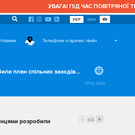
УВАГА! ПІД ЧАС ПОВІТРЯНОЇ ТРИВ
УКР
ENG
Новини
Телефони «гарячих ліній»
или план спільних заходів…
07.12.2023
-
aA
+
онцями розробили