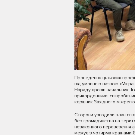
Проведення цільових профіл
під умовною назвою «Мігран
Нараду провів начальник Іго
прикордонники, співробітник
керівник Західного міжрегі
Сторони узгодили план спіл
без громадянства на терито
незаконного перевезення аб
межує з чотирма країнами 