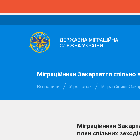
ДЕРЖАВНА МІГРАЦІЙНА
СЛУЖБА УКРАЇНИ
Міграційники Закарпаття спільно
Всі новини
У регіонах
Міграційники Зака
Міграційники Закарп
план спільних заході