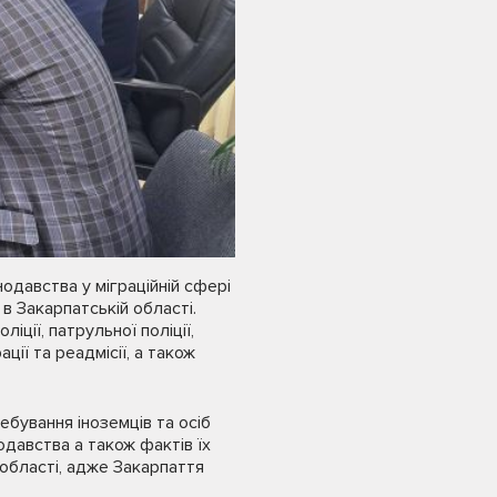
одавства у міграційній сфері
в Закарпатській області.
ції, патрульної поліції,
ції та реадмісії, а також
бування іноземців та осіб
одавства а також фактів їх
області, адже Закарпаття