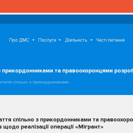
Про ДМС
Послуги
Діяльність
Часті питання
 з прикордонниками та правоохоронцями розроб
рпаття спільно з прикордонниками…
аття спільно з прикордонниками та правоохор
в щодо реалізації операції «Мігрант»