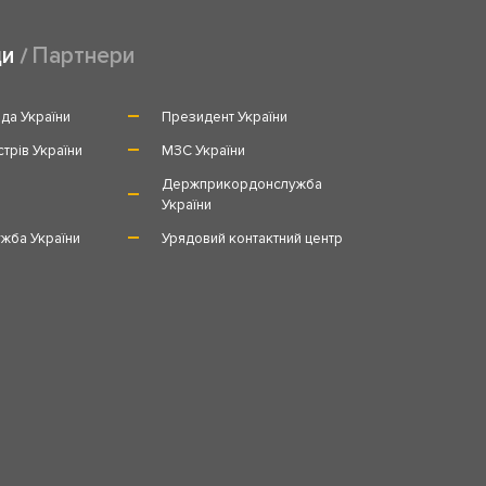
ди
Партнери
да України
Президент України
стрів України
МЗС України
и
Держприкордонслужба
України
жба України
Урядовий контактний центр