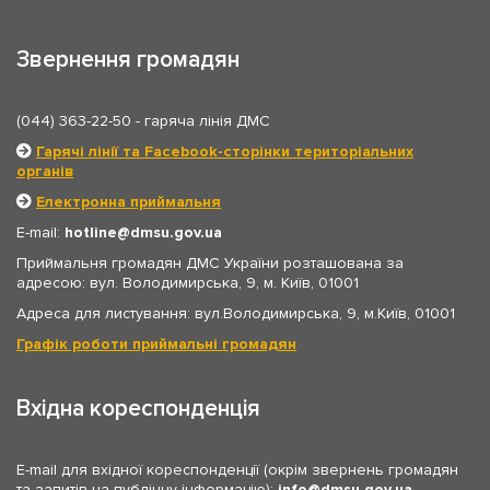
Звернення громадян
(044) 363-22-50
- гаряча лінія ДМС
Гарячі лінії та Facebook-сторінки територіальних
органів
Електронна приймальня
E-mail:
hotline
dmsu.gov.ua
Приймальня громадян ДМС України розташована за
адресою: вул. Володимирська, 9, м. Київ, 01001
Адреса для листування: вул.Володимирська, 9, м.Київ, 01001
Графік роботи приймальні громадян
Вхідна кореспонденція
E-mail для вхідної кореспонденції (окрім звернень громадян
та запитів на публічну інформацію):
info
dmsu.gov.ua