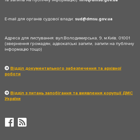
E-mail для органів судової влади:
sud
dmsu.gov.ua
Адреса для листування: вул.Володимирська, 9, м.Київ, 01001
(звернення громадян, адвокатські запити, запити на публічну
інформацію тощо)
Відділ документального забезпечення та архівної
роботи
Відділ з питань запобігання та виявлення корупції ДМС
України