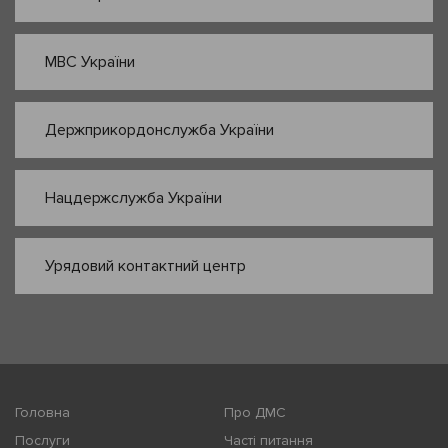
МВС України
Держприкордонслужба України
Нацдержслужба України
Урядовий контактний центр
Головна
Про ДМС
Послуги
Часті питання