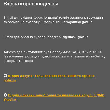
Вхідна кореспонденція
E-mail для вхідної кореспонденції (окрім звернень громадян
та запитів на публічну інформацію):
info
dmsu.gov.ua
E-mail для органів судової влади:
sud
dmsu.gov.ua
Адреса для листування: вул.Володимирська, 9, м.Київ, 01001
(звернення громадян, адвокатські запити, запити на публічну
інформацію тощо)
Відділ документального забезпечення та архівної
роботи
Відділ з питань запобігання та виявлення корупції ДМС
України