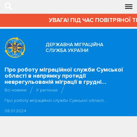
УВАГА! ПІД ЧАС ПОВІТРЯНОЇ 
ДЕРЖАВНА МІГРАЦІЙНА
СЛУЖБА УКРАЇНИ
Про роботу міграційної служби Сумської
області в напрямку протидії
неврегульованій міграції в грудні…
Всі новини
У регіонах
Про роботу міграційної служби Сумської області…
08.01.2024