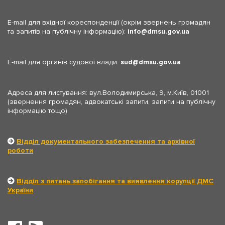
E-mail для вхідної кореспонденції (окрім звернень громадян
та запитів на публічну інформацію):
info
dmsu.gov.ua
E-mail для органів судової влади:
sud
dmsu.gov.ua
Адреса для листування: вул.Володимирська, 9, м.Київ, 01001
(звернення громадян, адвокатські запити, запити на публічну
інформацію тощо)
Відділ документального забезпечення та архівної
роботи
Відділ з питань запобігання та виявлення корупції ДМС
України