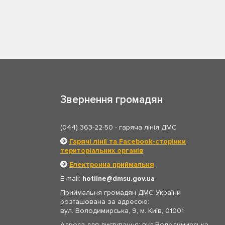
Звернення громадян
(044) 363-22-50
- гаряча лінія ДМС
Гарячі лінії та Facebook-сторінки
територіальних органів
Електронна приймальня
E-mail:
hotline
dmsu.gov.ua
Приймальня громадян ДМС України
розташована за адресою:
вул. Володимирська, 9, м. Київ, 01001
Адреса для листування: вул.Володимирська,