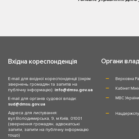
Органи вла
Вхідна кореспонденція
E-mail для вхідної кореспонденції (окрім
Верховна Ра
звернень громадян та запитів на
Кабінет Міні
публічну інформацію):
info
dmsu.gov.ua
МВС Україн
E-mail для органів судової влади:
sud
dmsu.gov.ua
Адреса для листування:
Нацдержслу
вул.Володимирська, 9, м.Київ, 01001
(звернення громадян, адвокатські
запити, запити на публічну інформацію
тощо)