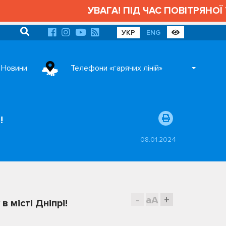
УВАГА! ПІД ЧАС ПОВІТРЯНОЇ Т
УКР
ENG
Новини
Телефони «гарячих ліній»
!
08.01.2024
-
aA
+
 місті Дніпрі!