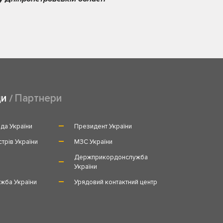
ди
Партнери
да України
Президент України
стрів України
МЗС України
и
Держприкордонслужба
України
жба України
Урядовий контактний центр