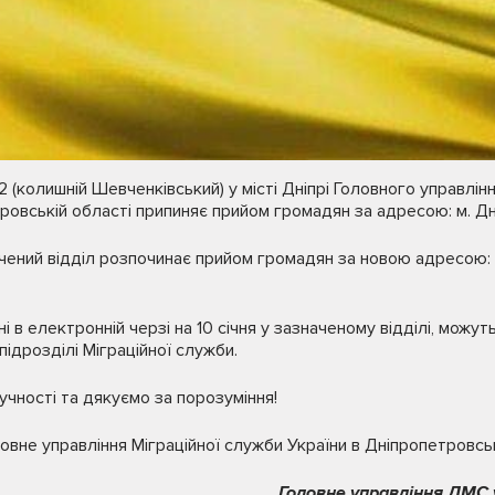
№2 (колишній Шевченківський) у місті Дніпрі Головного управлін
ровській області припиняє прийом громадян за адресою: м. Дні
начений відділ розпочинає прийом громадян за новою адресою: 
і в електронній черзі на 10 січня у зазначеному відділі, можу
ідрозділі Міграційної служби.
чності та дякуємо за порозуміння!
овне управління Міграційної служби України в Дніпропетровськ
Головне управління ДМС у