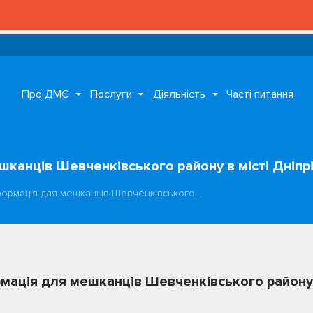
Про ДМС
Послуги
Діяльність
Часті питання
шканців Шевченківського району в місті Дніпрі
нформація для мешканців Шевченківського…
мація для мешканців Шевченківського району в