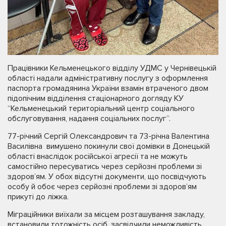
Працівники Кельменецького відділу УДМС у Чернівецькій
області надали адміністративну послугу з оформлення
паспорта громадянина України взамін втраченого двом
підопічним відділення стаціонарного догляду КУ
“Кельменецький територіальний центр соціального
обслуговування, надання соціальних послуг”.
77-річний Сергій Олександрович та 73-річна Валентина
Василівна вимушено покинули свої домівки в Донецькій
області внаслідок російської агресії та не можуть
самостійно пересуватись через серйозні проблеми зі
здоров’ям. У обох відсутні документи, що посвідчують
особу й обоє через серйозні проблеми зі здоров’ям
прикуті до ліжка.
Міграційники виїхали за місцем розташування закладу,
встановили тотожність осіб, засвідчили неможливість