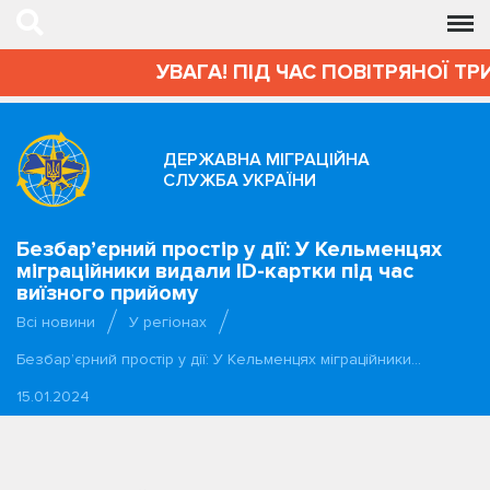
УВАГА! ПІД ЧАС ПОВІТРЯНОЇ ТРИ
ДЕРЖАВНА МІГРАЦІЙНА
СЛУЖБА УКРАЇНИ
Безбар’єрний простір у дії: У Кельменцях
міграційники видали ID-картки під час
виїзного прийому
Всі новини
У регіонах
Безбар’єрний простір у дії: У Кельменцях міграційники…
15.01.2024