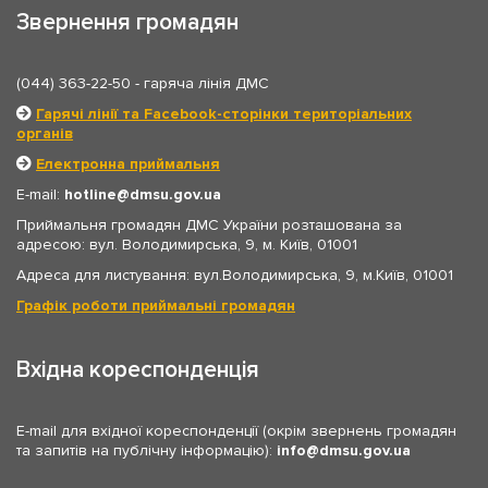
Звернення громадян
(044) 363-22-50
- гаряча лінія ДМС
Гарячі лінії та Facebook-сторінки територіальних
органів
Електронна приймальня
E-mail:
hotline
dmsu.gov.ua
Приймальня громадян ДМС України розташована за
адресою: вул. Володимирська, 9, м. Київ, 01001
Адреса для листування: вул.Володимирська, 9, м.Київ, 01001
Графік роботи приймальні громадян
Вхідна кореспонденція
E-mail для вхідної кореспонденції (окрім звернень громадян
та запитів на публічну інформацію):
info
dmsu.gov.ua