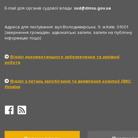
E-mail для органів судової влади:
sud
dmsu.gov.ua
Адреса для листування: вул.Володимирська, 9, м.Київ, 01001
(звернення громадян, адвокатські запити, запити на публічну
інформацію тощо)
Відділ документального забезпечення та архівної
роботи
Відділ з питань запобігання та виявлення корупції ДМС
України