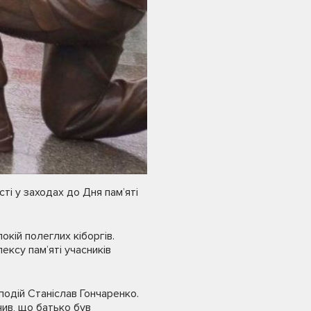
і у заходах до Дня пам’яті
окій полеглих кіборгів.
ексу пам’яті учасників
подій Станіслав Гончаренко.
чив, що батько був