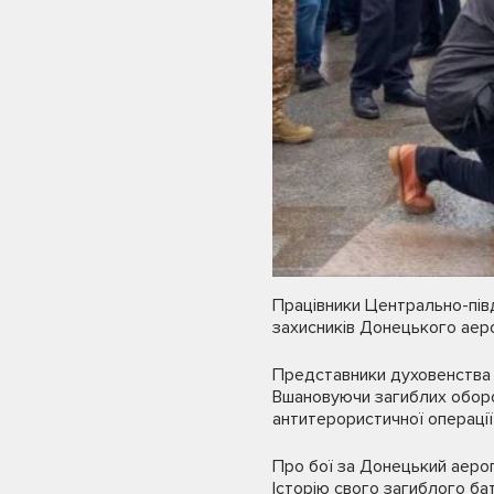
Працівники Центрально-півд
захисників Донецького аероп
Представники духовенства п
Вшановуючи загиблих оборон
антитерористичної операції 
Про бої за Донецький аеропо
Історію свого загиблого бат