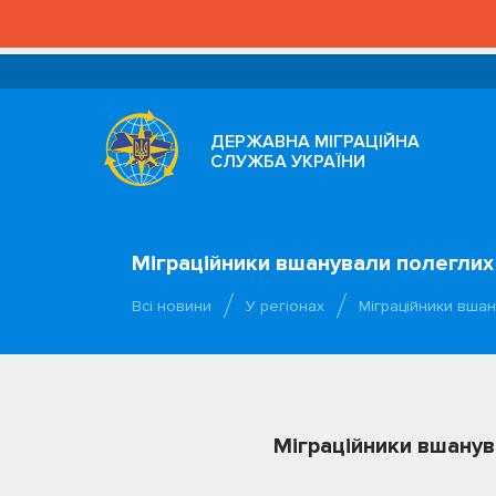
ДЕРЖАВНА МІГРАЦІЙНА
СЛУЖБА УКРАЇНИ
Міграційники вшанували полеглих 
Всі новини
У регіонах
Міграційники вшан
Міграційники вшанув