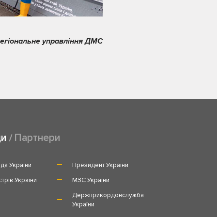
регіональне управління ДМС
ди
Партнери
да України
Президент України
стрів України
МЗС України
и
Держприкордонслужба
України