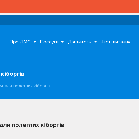
Про ДМС
Послуги
Діяльність
Часті питання
кіборгів
ували полеглих кіборгів
али полеглих кіборгів