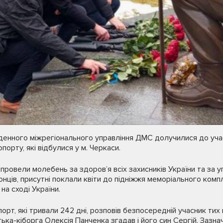
енного міжрегіонального управління ДМС долучилися до участ
орту, які відбулися у м. Черкаси.
ровели молебень за здоров’я всіх захисників України та за уп
ців, присутні поклали квіти до підніжжя меморіального компл
на сході України.
рт, які тривали 242 дні, розповів безпосередній учасник тих 
ька-кіборга Олексія Панченка згадав і його син Сергій. Зазна