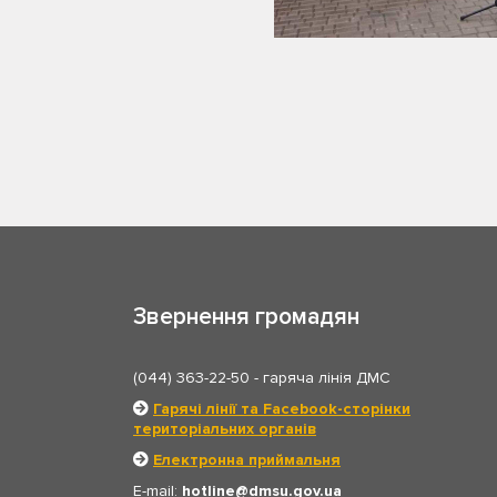
Звернення громадян
(044) 363-22-50
- гаряча лінія ДМС
Гарячі лінії та Facebook-сторінки
територіальних органів
Електронна приймальня
E-mail:
hotline
dmsu.gov.ua