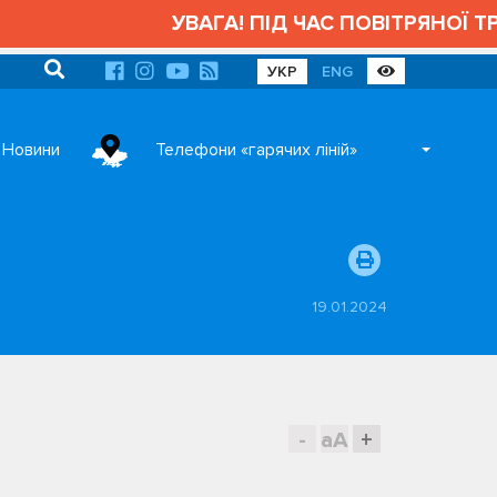
УВАГА! ПІД ЧАС ПОВІТРЯНОЇ ТРИВ
УКР
ENG
Новини
Телефони «гарячих ліній»
19.01.2024
-
aA
+