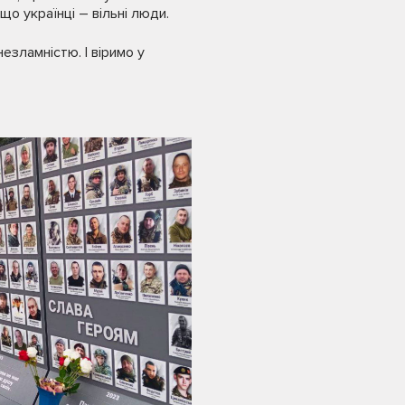
що українці – вільні люди.
езламністю. І віримо у