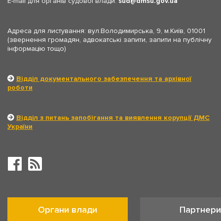
E-mail для органів судової влади:
sud
dmsu.gov.ua
Адреса для листування: вул.Володимирська, 9, м.Київ, 01001
(звернення громадян, адвокатські запити, запити на публічну
інформацію тощо)
Відділ документального забезпечення та архівної
роботи
Відділ з питань запобігання та виявлення корупції ДМС
України
Органи влади
Партнери