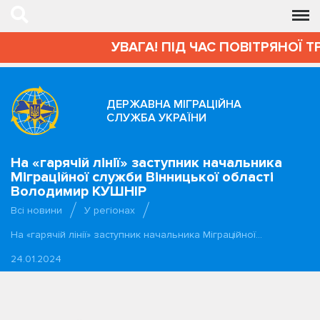
УВАГА! ПІД ЧАС ПОВІТРЯНОЇ Т
ДЕРЖАВНА МІГРАЦІЙНА
СЛУЖБА УКРАЇНИ
На «гарячій лінії» заступник начальника
Міграційної служби Вінницької області
Володимир КУШНІР
Всі новини
У регіонах
На «гарячій лінії» заступник начальника Міграційної…
24.01.2024