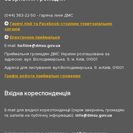
(044) 363-22-50
- гаряча лінія ДМС
Гарячі лінії та Facebook-сторінки територіальних
органів
Електронна приймальня
E-mail:
hotline
dmsu.gov.ua
Приймальня громадян ДМС України розташована за
адресою: вул. Володимирська, 9, м. Київ, 01001
Адреса для листування: вул.Володимирська, 9, м.Київ, 01001
Графік роботи приймальні громадян
Вхідна кореспонденція
E-mail для вхідної кореспонденції (окрім звернень громадян
та запитів на публічну інформацію):
info
dmsu.gov.ua