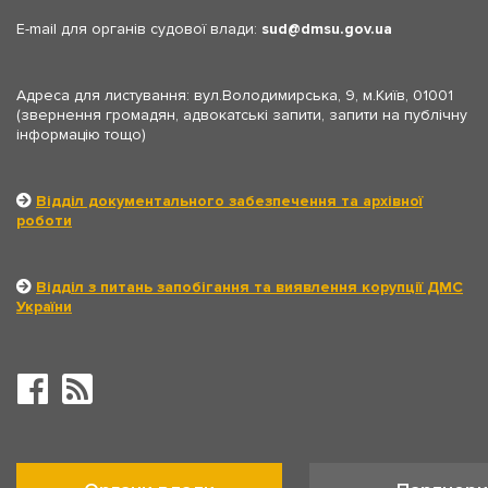
E-mail для органів судової влади:
sud
dmsu.gov.ua
Адреса для листування: вул.Володимирська, 9, м.Київ, 01001
(звернення громадян, адвокатські запити, запити на публічну
інформацію тощо)
Відділ документального забезпечення та архівної
роботи
Відділ з питань запобігання та виявлення корупції ДМС
України