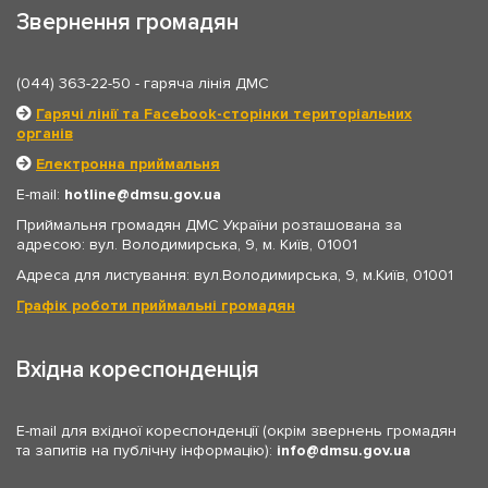
Звернення громадян
(044) 363-22-50
- гаряча лінія ДМС
Гарячі лінії та Facebook-сторінки територіальних
органів
Електронна приймальня
E-mail:
hotline
dmsu.gov.ua
Приймальня громадян ДМС України розташована за
адресою: вул. Володимирська, 9, м. Київ, 01001
Адреса для листування: вул.Володимирська, 9, м.Київ, 01001
Графік роботи приймальні громадян
Вхідна кореспонденція
E-mail для вхідної кореспонденції (окрім звернень громадян
та запитів на публічну інформацію):
info
dmsu.gov.ua