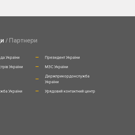
ди
Партнери
да України
Президент України
стрів України
МЗС України
и
Держприкордонслужба
України
жба України
Урядовий контактний центр