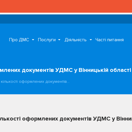
Про ДМС
Послуги
Діяльність
Часті питання
млених документів УДМС у Вінницькій області 
 кількості оформлених документів…
лькості оформлених документів УДМС у Вінниц