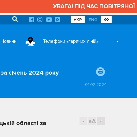
УВАГА! ПІД ЧАС ПОВІТРЯНОЇ
УКР
ENG
Новини
Телефони «гарячих ліній»
за січень 2024 року
01.02.2024
-
aA
+
ькій області за