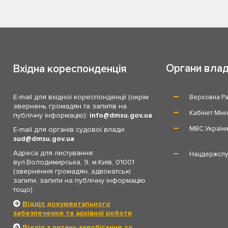
Органи вла
Вхідна кореспонденція
E-mail для вхідної кореспонденції (окрім
Верховна Ра
звернень громадян та запитів на
Кабінет Міні
публічну інформацію):
info
dmsu.gov.ua
МВС Україн
E-mail для органів судової влади:
sud
dmsu.gov.ua
Адреса для листування:
Нацдержслу
вул.Володимирська, 9, м.Київ, 01001
(звернення громадян, адвокатські
запити, запити на публічну інформацію
тощо)
Відділ документального
забезпечення та архівної роботи
Відділ з питань запобігання та