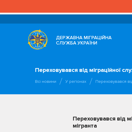
ДЕРЖАВНА МІГРАЦІЙНА
СЛУЖБА УКРАЇНИ
Переховувався від міграційної сл
Всі новини
У регіонах
Переховувався від
Переховувався від м
мігранта