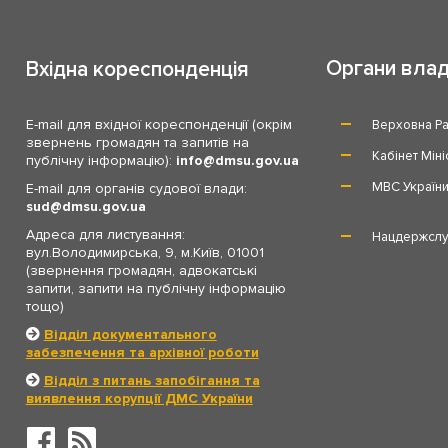
Органи вла
Вхідна кореспонденція
E-mail для вхідної кореспонденції (окрім
Верховна Ра
звернень громадян та запитів на
Кабінет Міні
публічну інформацію):
info
dmsu.gov.ua
МВС Україн
E-mail для органів судової влади:
sud
dmsu.gov.ua
Адреса для листування:
Нацдержслу
вул.Володимирська, 9, м.Київ, 01001
(звернення громадян, адвокатські
запити, запити на публічну інформацію
тощо)
Відділ документального
забезпечення та архівної роботи
Відділ з питань запобігання та
виявлення корупції ДМС України