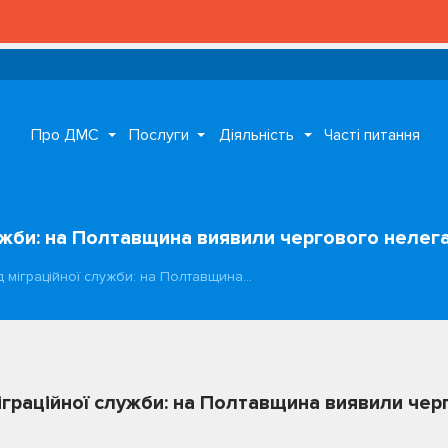
Про ДМС
Послуги
Діяльність
Часті питання
ужби: на Полтавщина виявили чергового нелег
 міграційної служби: на Полтавщина…
іграційної служби: на Полтавщина виявили че