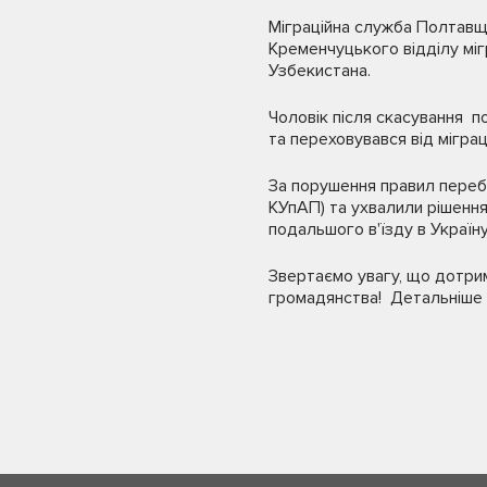
Міграційна служба Полтавщи
Кременчуцького відділу міг
Узбекистана.
Чоловік після скасування п
та переховувався від міграц
За порушення правил перебу
КУпАП) та ухвалили рішенн
подальшого в'їзду в Україну
Звертаємо увагу, що дотрим
громадянства! Детальніше 