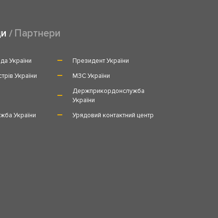
ди
Партнери
да України
Президент України
стрів України
МЗС України
и
Держприкордонслужба
України
жба України
Урядовий контактний центр