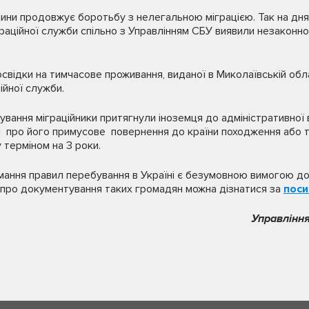
ни продовжує боротьбу з нелегальною міграцією. Так на днях
раційної служби спільно з Управлінням СБУ виявили незаконно
освідки на тимчасове проживання, виданої в Миколаївській об
ійної служби.
вання міграційники притягнули іноземця до адміністративної в
я про його примусове повернення до країни походження або 
 терміном на 3 роки.
ання правил перебування в Україні є безумовною вимогою до в
про документування таких громадян можна дізнатися за
поси
Управління