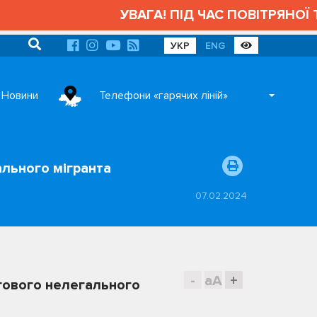
УВАГА! ПІД ЧАС ПОВІТРЯНОЇ ТР
УКР
ENG
Новини
Телефони «гарячих ліній»
ального мігранта
07.02.2024
-
aA
+
ргового нелегального