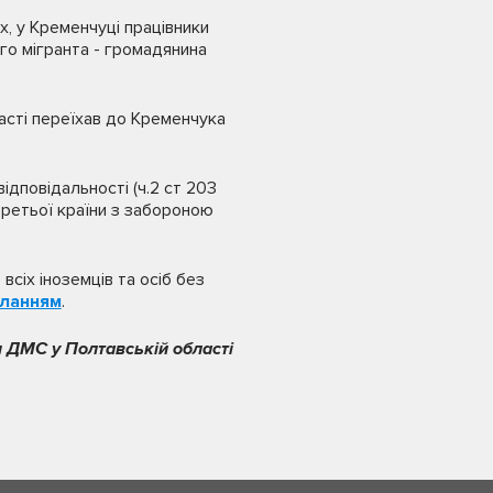
, у Кременчуці працівники
го мігранта - громадянина
ласті переїхав до Кременчука
ідповідальності (ч.2 ст 203
третьої країни з забороною
сіх іноземців та осіб без
ланням
.
 ДМС у Полтавській області