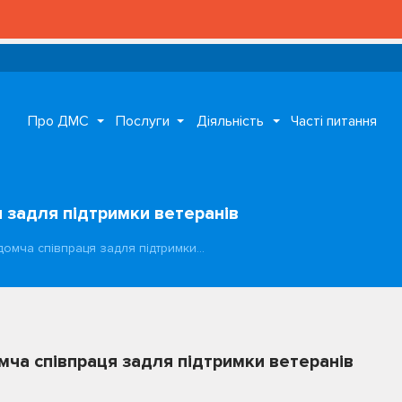
Про ДМС
Послуги
Діяльність
Часті питання
 задля підтримки ветеранів
домча співпраця задля підтримки…
ча співпраця задля підтримки ветеранів