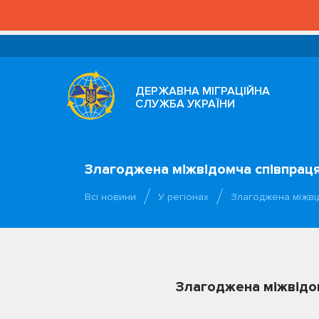
ДЕРЖАВНА МІГРАЦІЙНА
СЛУЖБА УКРАЇНИ
Злагоджена міжвідомча співпраця
Всі новини
У регіонах
Злагоджена міжві
Злагоджена міжвідом