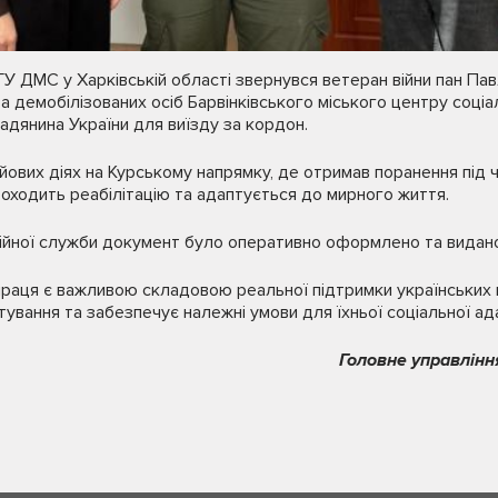
ГУ ДМС у Харківській області звернувся ветеран війни пан Пав
та демобілізованих осіб Барвінківського міського центру соці
дянина України для виїзду за кордон.
йових діях на Курському напрямку, де отримав поранення під 
роходить реабілітацію та адаптується до мирного життя.
ційної служби документ було оперативно оформлено та видано
праця є важливою складовою реальної підтримки українських 
ування та забезпечує належні умови для їхньої соціальної ада
Головне управлінн