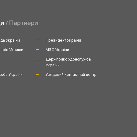
ди
Партнери
да України
Президент України
стрів України
МЗС України
и
Держприкордонслужба
України
жба України
Урядовий контактний центр