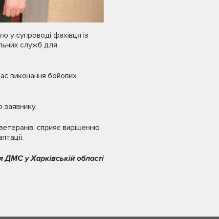
ло у супроводі фахівця із
альних служб для
час виконання бойових
 заявнику.
ветеранів, сприяє вирішенню
птації.
я ДМС у Харківській області