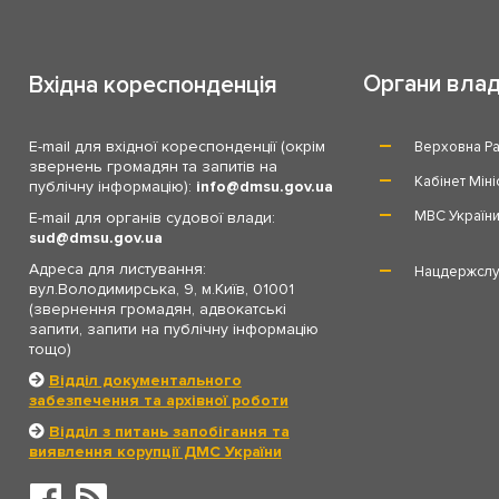
Органи вла
Вхідна кореспонденція
E-mail для вхідної кореспонденції (окрім
Верховна Ра
звернень громадян та запитів на
Кабінет Міні
публічну інформацію):
info
dmsu.gov.ua
МВС Україн
E-mail для органів судової влади:
sud
dmsu.gov.ua
Адреса для листування:
Нацдержслу
вул.Володимирська, 9, м.Київ, 01001
(звернення громадян, адвокатські
запити, запити на публічну інформацію
тощо)
Відділ документального
забезпечення та архівної роботи
Відділ з питань запобігання та
виявлення корупції ДМС України