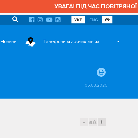
УВАГА! ПІД ЧАС ПОВІТРЯНОЇ 
УКР
ENG
Новини
Телефони «гарячих ліній»
05.03.2026
-
aA
+