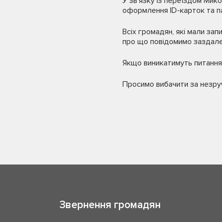
У зв‘язку із переїздом Мико
оформлення ID-карток та па
Всіх громадян, які мали зап
про що повідомимо заздале
Якщо виникатимуть питання,
Просимо вибачити за незруч
Звернення громадян