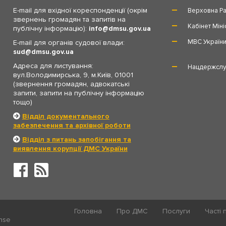
E-mail для вхідної кореспонденції (окрім
Верховна Ра
звернень громадян та запитів на
Кабінет Міні
публічну інформацію):
info
dmsu.gov.ua
МВС Україн
E-mail для органів судової влади:
sud
dmsu.gov.ua
Адреса для листування:
Нацдержслу
вул.Володимирська, 9, м.Київ, 01001
(звернення громадян, адвокатські
запити, запити на публічну інформацію
тощо)
Відділ документального
забезпечення та архівної роботи
Відділ з питань запобігання та
виявлення корупції ДМС України
Головна
Про ДМС
Послуги
Часті 
ense