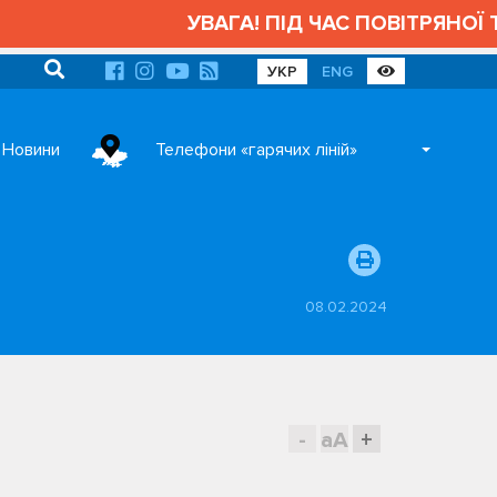
УВАГА! ПІД ЧАС ПОВІТРЯНОЇ Т
УКР
ENG
Новини
Телефони «гарячих ліній»
08.02.2024
-
aA
+