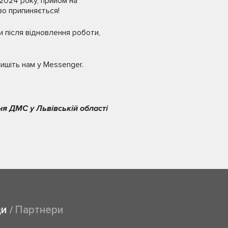
 2024 року, прийом на
во припиняється!
ги після відновлення роботи,
ишіть нам у Messenger.
ня ДМС у Львівській області
ди
Партнери