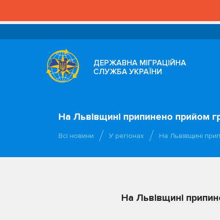
ДЕРЖАВНА МІГРАЦІЙНА
СЛУЖБА УКРАЇНИ
На Львівщині припинено прийом 
Всі новини
У регіонах
На Львівщині при
На Львівщині припи