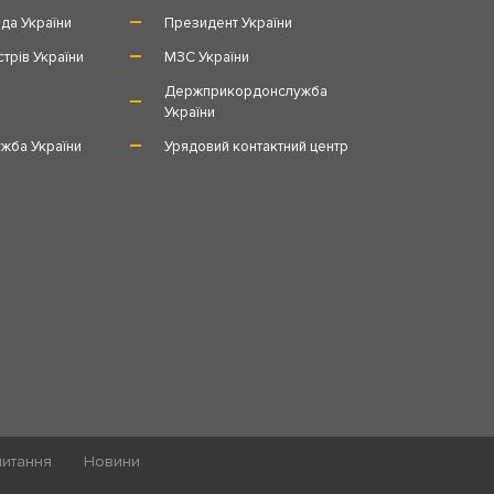
да України
Президент України
стрів України
МЗС України
и
Держприкордонслужба
України
жба України
Урядовий контактний центр
питання
Новини