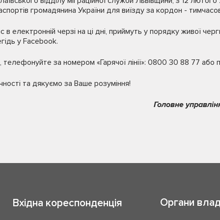
лаївського відділу міграційної служби Львівщини, з 12 лютого
спортів громадянина України для виїзду за кордон - тимчасо
ис в електронній черзі на ці дні, приймуть у порядку живої чер
гідь у Facebook.
 телефонуйте за номером «Гарячої лінії»: 0800 30 88 77 або п
ності та дякуємо за Ваше розуміння!
Головне управлін
Органи вла
Вхідна кореспонденція