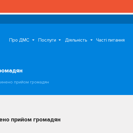
Про ДМС
Послуги
Діяльність
Часті питання
громадян
пинено прийом громадян
нено прийом громадян