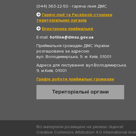
(044) 363-22-50
- гаряча лінія ДМС
Гарячі лінії та Facebook-сторінки
територіальних органів
Електронна приймальня
E-mail:
hotline
dmsu.gov.ua
Приймальня громадян ДМС України
розташована за адресою:
вул. Володимирська, 9, м. Київ, 01001
Адреса для листування: вул.Володимирська,
9, м.Київ, 01001
Графік роботи приймальні громадян
Територіальні органи
Всі матеріали розміщені на умовах ліцензії
Creative Commons Attribution 4.0 International lic