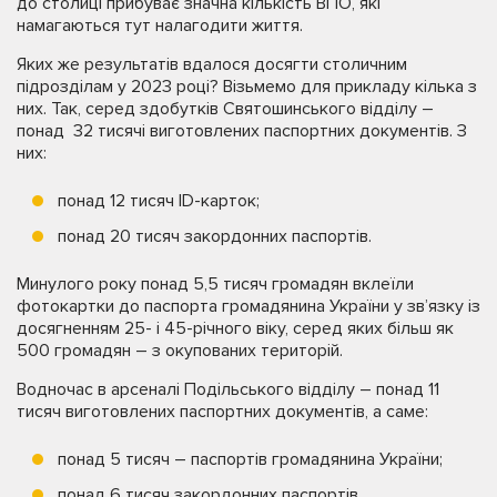
до столиці прибуває значна кількість ВПО, які
намагаються тут налагодити життя.
Яких же результатів вдалося досягти столичним
підрозділам у 2023 році? Візьмемо для прикладу кілька з
них. Так, серед здобутків Святошинського відділу –
понад 32 тисячі виготовлених паспортних документів. З
них:
понад 12 тисяч ІD-карток;
понад 20 тисяч закордонних паспортів.
Минулого року понад 5,5 тисяч громадян вклеїли
фотокартки до паспорта громадянина України у зв’язку із
досягненням 25- і 45-річного віку, серед яких більш як
500 громадян – з окупованих територій.
Водночас в арсеналі Подільського відділу – понад 11
тисяч виготовлених паспортних документів, а саме:
понад 5 тисяч – паспортів громадянина України;
понад 6 тисяч закордонних паспортів.