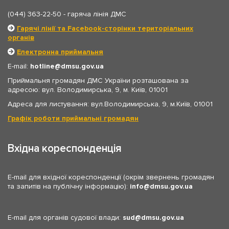
(044) 363-22-50
- гаряча лінія ДМС
Гарячі лінії та Facebook-сторінки територіальних
органів
Електронна приймальня
E-mail:
hotline
dmsu.gov.ua
Приймальня громадян ДМС України розташована за
адресою: вул. Володимирська, 9, м. Київ, 01001
Адреса для листування: вул.Володимирська, 9, м.Київ, 01001
Графік роботи приймальні громадян
Вхідна кореспонденція
E-mail для вхідної кореспонденції (окрім звернень громадян
та запитів на публічну інформацію):
info
dmsu.gov.ua
E-mail для органів судової влади:
sud
dmsu.gov.ua