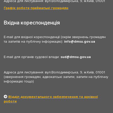
Адреса для листування: вул.Володимирська, 9, м.Київ, 01001
Графік роботи приймальні громадян
Вхідна кореспонденція
E-mail для вхідної кореспонденції (окрім звернень громадян
та запитів на публічну інформацію):
info
dmsu.gov.ua
E-mail для органів судової влади:
sud
dmsu.gov.ua
Адреса для листування: вул.Володимирська, 9, м.Київ, 01001
(звернення громадян, адвокатські запити, запити на публічну
інформацію тощо)
Відділ документального забезпечення та архівної
роботи