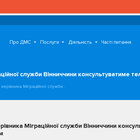
Про ДМС
Послуги
Діяльність
Часті питання
аційної служби Вінниччини консультуватиме т
керівника Міграційної служби…
рівника Міграційної служби Вінниччини консу
м