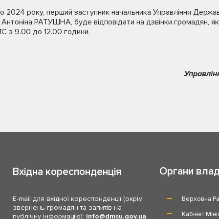
 2024 року, перший заступник начальника Управління Держав
ті Антоніна РАТУШНА, буде відповідати на дзвінки громадян, я
С з 9.00 до 12.00 години.
Управлін
Органи вла
Вхідна кореспонденція
E-mail для вхідної кореспонденції (окрім
Верховна Ра
звернень громадян та запитів на
Кабінет Міні
публічну інформацію):
info
dmsu.gov.ua