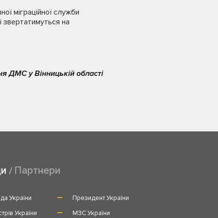
ної міграційної служби
кі звертатимуться на
ня ДМС у Вінницькій області
ди
Партнери
да України
Президент України
стрів України
МЗС України