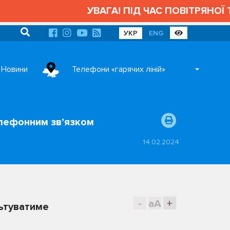
УВАГА! ПІД ЧАС ПОВІТРЯНОЇ Т
УКР
ENG
Новини
Телефони «гарячих ліній»
елефонним зв’язком
14.02.2024
-
aA
+
льтуватиме