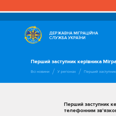
ДЕРЖАВНА МІГРАЦІЙНА
СЛУЖБА УКРАЇНИ
Перший заступник керівника Мігр
Всі новини
У регіонах
Перший заступник 
Перший заступник ке
телефонним зв’язко