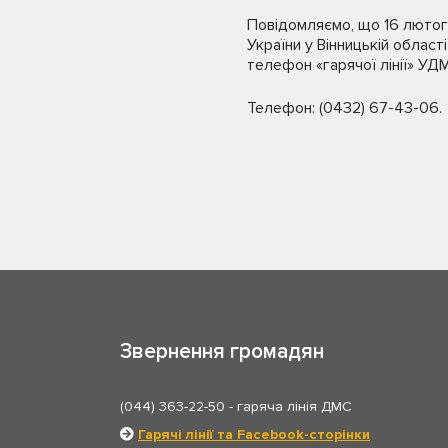
Повідомляємо, що 16 лютого
України у Вінницькій облас
телефон «гарячої лінії» УДМ
Телефон: (0432) 67-43-06.
Звернення громадян
(044) 363-22-50
- гаряча лінія ДМС
Гарячі лінії та Facebook-сторінки