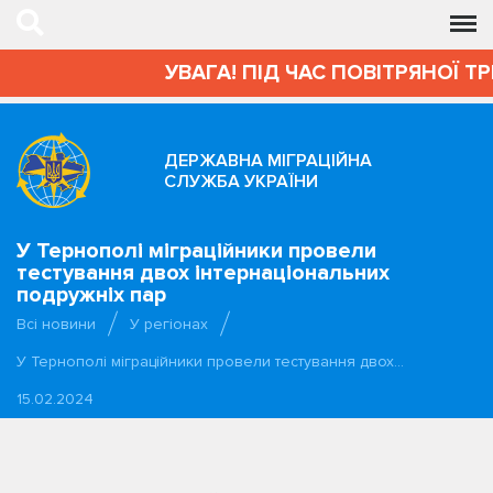
УВАГА! ПІД ЧАС ПОВІТРЯНОЇ Т
ДЕРЖАВНА МІГРАЦІЙНА
СЛУЖБА УКРАЇНИ
У Тернополі міграційники провели
тестування двох інтернаціональних
подружніх пар
Всі новини
У регіонах
У Тернополі міграційники провели тестування двох…
15.02.2024