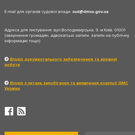
E-mail для органів судової влади:
sud
dmsu.gov.ua
Адреса для листування: вул.Володимирська, 9, м.Київ, 01001
(звернення громадян, адвокатські запити, запити на публічну
інформацію тощо)
Відділ документального забезпечення та архівної
роботи
Відділ з питань запобігання та виявлення корупції ДМС
України