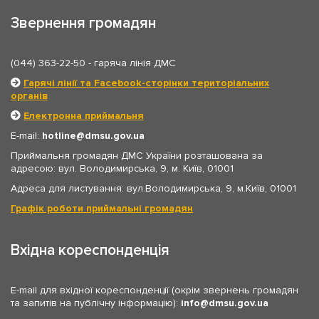
Звернення громадян
(044) 363-22-50
- гаряча лінія ДМС
Гарячі лінії та Facebook-сторінки територіальних
органів
Електронна приймальня
E-mail:
hotline
dmsu.gov.ua
Приймальня громадян ДМС України розташована за
адресою: вул. Володимирська, 9, м. Київ, 01001
Адреса для листування: вул.Володимирська, 9, м.Київ, 01001
Графік роботи приймальні громадян
Вхідна кореспонденція
E-mail для вхідної кореспонденції (окрім звернень громадян
та запитів на публічну інформацію):
info
dmsu.gov.ua