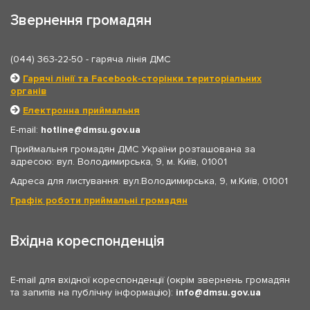
Звернення громадян
(044) 363-22-50
- гаряча лінія ДМС
Гарячі лінії та Facebook-сторінки територіальних
органів
Електронна приймальня
E-mail:
hotline
dmsu.gov.ua
Приймальня громадян ДМС України розташована за
адресою: вул. Володимирська, 9, м. Київ, 01001
Адреса для листування: вул.Володимирська, 9, м.Київ, 01001
Графік роботи приймальні громадян
Вхідна кореспонденція
E-mail для вхідної кореспонденції (окрім звернень громадян
та запитів на публічну інформацію):
info
dmsu.gov.ua