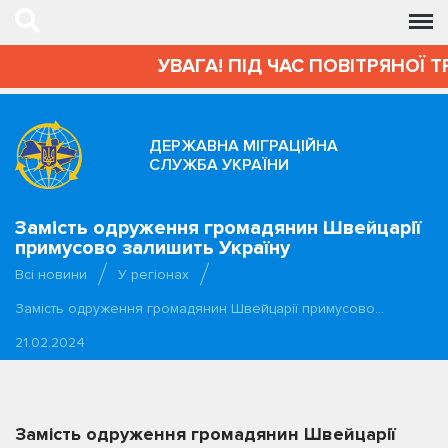
УВАГА! ПІД ЧАС ПОВІТРЯНОЇ 
ДЕРЖАВНА МІГРАЦІЙНА
СЛУЖБА УКРАЇНИ
Замість одруження громадянин Швейцарії
примусово залишить Україну
Всі новини
У регіонах
Замість одруження громадянин Швейцарії примусово…
21.02.2024
Замість одруження громадянин Швейцарії