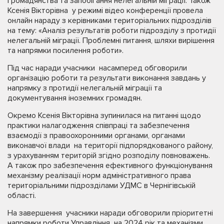
громадянства та запобігання нелегальній міграції. Також
Ксенія Вікторівна у режимі відео конференції провела
онлайн нараду з керівниками територіальних підрозділів
на тему: «Аналіз результатів роботи підрозділу з протидії
нелегальній міграції. Проблемні питання, шляхи вирішення
та напрямки посилення роботи».
Під час наради учасники насамперед обговорили
організацію роботи та результати виконання завдань у
напрямку з протидії нелегальній міграції та
документування іноземних громадян.
Окремо Ксенія Вікторівна зупинилася на питанні щодо
практики налагодження співпраці та забезпечення
взаємодії з правоохоронними органами, органами
виконавчої влади на території підпорядкованого району,
з урахуванням територій згідно розподілу повноважень.
А також про забезпечення ефективного функціонування
механізму реалізації норм адміністративного права
територіальними підрозділами УДМС в Чернігівській
області.
На завершення учасники наради обговорили пріоритетні
напрямки роботи Управління на 2024 рік та механізми