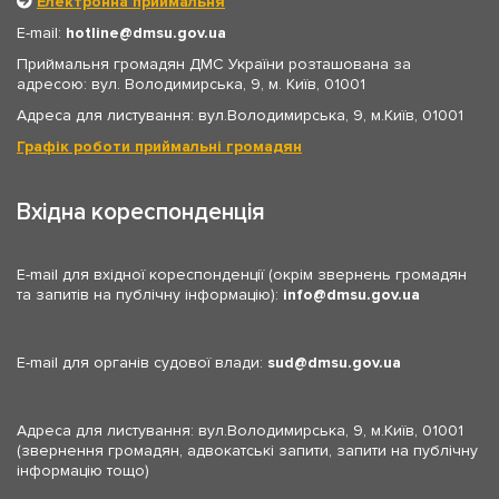
Електронна приймальня
E-mail:
hotline
dmsu.gov.ua
Приймальня громадян ДМС України розташована за
адресою: вул. Володимирська, 9, м. Київ, 01001
Адреса для листування: вул.Володимирська, 9, м.Київ, 01001
Графік роботи приймальні громадян
Вхідна кореспонденція
E-mail для вхідної кореспонденції (окрім звернень громадян
та запитів на публічну інформацію):
info
dmsu.gov.ua
E-mail для органів судової влади:
sud
dmsu.gov.ua
Адреса для листування: вул.Володимирська, 9, м.Київ, 01001
(звернення громадян, адвокатські запити, запити на публічну
інформацію тощо)