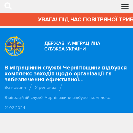
УВАГА! ПІД ЧАС ПОВІТРЯНОЇ ТРИВОГ
ДЕРЖАВНА МІГРАЦІЙНА
СЛУЖБА УКРАЇНИ
В міграційній службі Чернігівщини відбувся
комплекс заходів щодо організації та
забезпечення ефективної…
Всі новини
У регіонах
В міграційній службі Чернігівщини відбувся комплекс…
21.02.2024