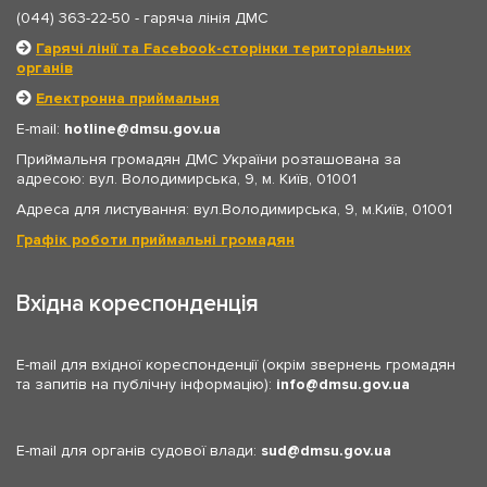
(044) 363-22-50
- гаряча лінія ДМС
Гарячі лінії та Facebook-сторінки територіальних
органів
Електронна приймальня
E-mail:
hotline
dmsu.gov.ua
Приймальня громадян ДМС України розташована за
адресою: вул. Володимирська, 9, м. Київ, 01001
Адреса для листування: вул.Володимирська, 9, м.Київ, 01001
Графік роботи приймальні громадян
Вхідна кореспонденція
E-mail для вхідної кореспонденції (окрім звернень громадян
та запитів на публічну інформацію):
info
dmsu.gov.ua
E-mail для органів судової влади:
sud
dmsu.gov.ua