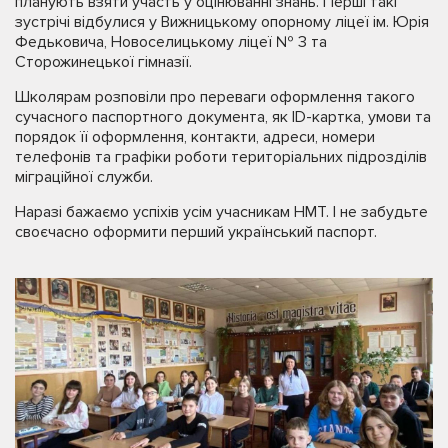
планують взяти участь у оцінюванні знань. Перші такі
зустрічі відбулися у Вижницькому опорному ліцеї ім. Юрія
Федьковича, Новоселицькому ліцеї № 3 та
Сторожинецької гімназії.
Школярам розповіли про переваги оформлення такого
сучасного паспортного документа, як ID-картка, умови та
порядок її оформлення, контакти, адреси, номери
телефонів та графіки роботи територіальних підрозділів
міграційної служби.
Наразі бажаємо успіхів усім учасникам НМТ. І не забудьте
своєчасно оформити перший український паспорт.