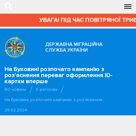
УВАГА! ПІД ЧАС ПОВІТРЯНОЇ ТРИВО
ДЕРЖАВНА МІГРАЦІЙНА
СЛУЖБА УКРАЇНИ
На Буковині розпочато кампанію з
роз’яснення переваг оформлення ID-
картки вперше
Всі новини
У регіонах
На Буковині розпочато кампанію з роз’яснення…
29.02.2024