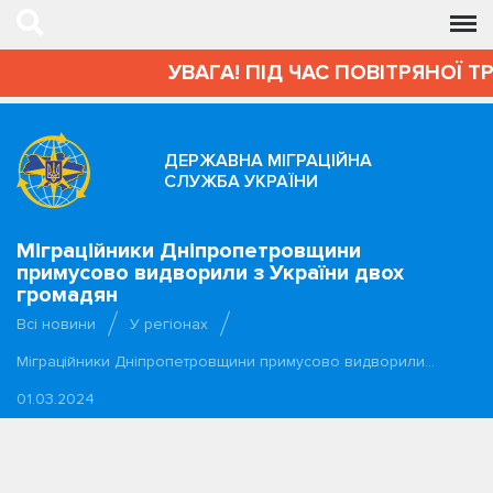
УВАГА! ПІД ЧАС ПОВІТРЯНОЇ Т
ДЕРЖАВНА МІГРАЦІЙНА
СЛУЖБА УКРАЇНИ
Міграційники Дніпропетровщини
примусово видворили з України двох
громадян
Всі новини
У регіонах
Міграційники Дніпропетровщини примусово видворили…
01.03.2024