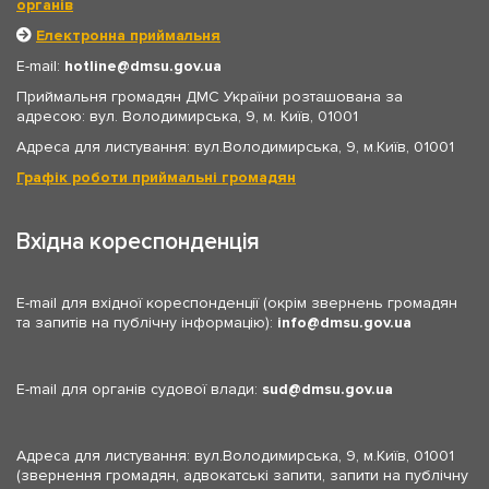
органів
Електронна приймальня
E-mail:
hotline
dmsu.gov.ua
Приймальня громадян ДМС України розташована за
адресою: вул. Володимирська, 9, м. Київ, 01001
Адреса для листування: вул.Володимирська, 9, м.Київ, 01001
Графік роботи приймальні громадян
Вхідна кореспонденція
E-mail для вхідної кореспонденції (окрім звернень громадян
та запитів на публічну інформацію):
info
dmsu.gov.ua
E-mail для органів судової влади:
sud
dmsu.gov.ua
Адреса для листування: вул.Володимирська, 9, м.Київ, 01001
(звернення громадян, адвокатські запити, запити на публічну