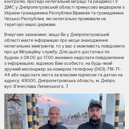
контролю, протидії нелегальній міграції та реадмісії ГУ
ДМС у Дніпропетровській області примусово видворили з
України громадянина Республіки Вірменія та громадянина
Чеської Республіки, які нелегально проживали на
території нашої держави.
Вчергове зазначимо, якщо Ви у Дніпропетровській
області маєте інформацію про місце знаходження
нелегальних іммігрантів, то у вас є можливість повідомити
про це Міграційну службу. Для цього достатньо по
буднях з 08.00 до 17.00 анонімно надіслати повідомлення
з інформацією, відомою Вам особисто, на будь-який
зручний месенджер за номером телефону (063)-718-71-
44 або надіслати листа за власним підписом та датою на
адресу: 49000, Дніпропетровська область, м. Дніпро,
вул. В’ячеслава Липинського, 7.