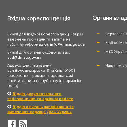
Органи вла
Вхідна кореспонденція
E-mail для вхідної кореспонденції (окрім
Верховна Ра
звернень громадян та запитів на
Кабінет Міні
публічну інформацію):
info
dmsu.gov.ua
МВС Україн
E-mail для органів судової влади:
sud
dmsu.gov.ua
Адреса для листування:
Нацдержслу
вул.Володимирська, 9, м.Київ, 01001
(звернення громадян, адвокатські
запити, запити на публічну інформацію
тощо)
Відділ документального
забезпечення та архівної роботи
Відділ з питань запобігання та
виявлення корупції ДМС України