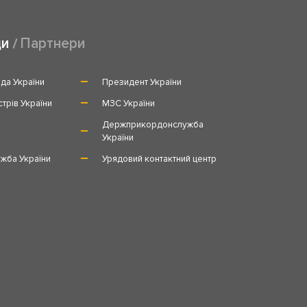
ди
Партнери
да України
Президент України
стрів України
МЗС України
и
Держприкордонслужба
України
жба України
Урядовий контактний центр