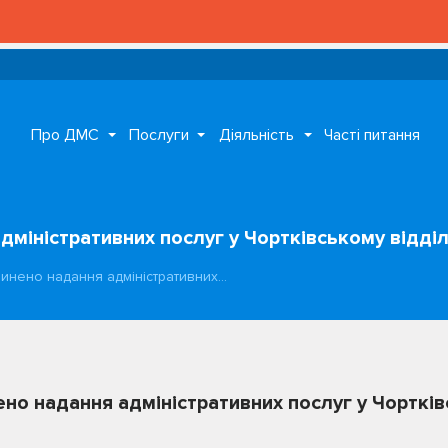
Про ДМС
Послуги
Діяльність
Часті питання
міністративних послуг у Чортківському відділ
инено надання адміністративних…
но надання адміністративних послуг у Чортків