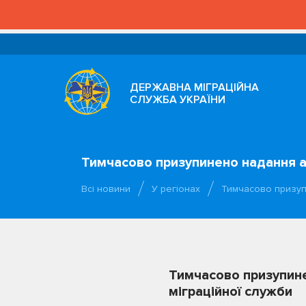
ДЕРЖАВНА МІГРАЦІЙНА
СЛУЖБА УКРАЇНИ
Тимчасово призупинено надання ад
Всі новини
У регіонах
Тимчасово призуп
Тимчасово призупине
міграційної служби