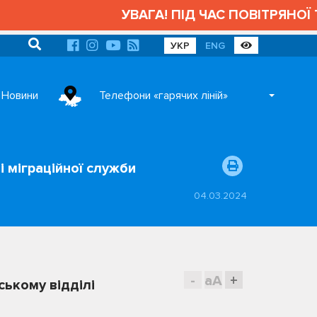
УВАГА! ПІД ЧАС ПОВІТРЯНОЇ 
УКР
ENG
Новини
Телефони «гарячих ліній»
і міграційної служби
04.03.2024
-
aA
+
ському відділі