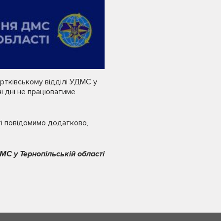
ортківському відділі УДМС у
чі дні не працюватиме
ті повідомимо додатково,
МС у Тернопільській області