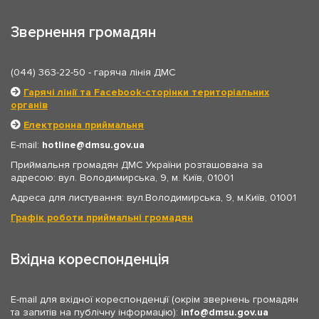
Звернення громадян
(044) 363-22-50
- гаряча лінія ДМС
Гарячі лінії та Facebook-сторінки територіальних
органів
Електронна приймальня
E-mail:
hotline
dmsu.gov.ua
Приймальня громадян ДМС України розташована за
адресою: вул. Володимирська, 9, м. Київ, 01001
Адреса для листування: вул.Володимирська, 9, м.Київ, 01001
Графік роботи приймальні громадян
Вхідна кореспонденція
E-mail для вхідної кореспонденції (окрім звернень громадян
та запитів на публічну інформацію):
info
dmsu.gov.ua