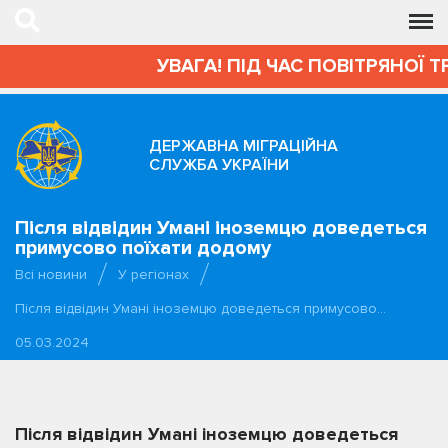
УВАГА! ПІД ЧАС ПОВІТРЯНОЇ Т
ДЕРЖАВНА МІГРАЦІЙНА
СЛУЖБА УКРАЇНИ
Після відвідин Умані іноземцю доведеться
примусово поїхати додому
Всі новини
У регіонах
Після відвідин Умані іноземцю доведеться примусово…
05.03.2024
Після відвідин Умані іноземцю доведеться