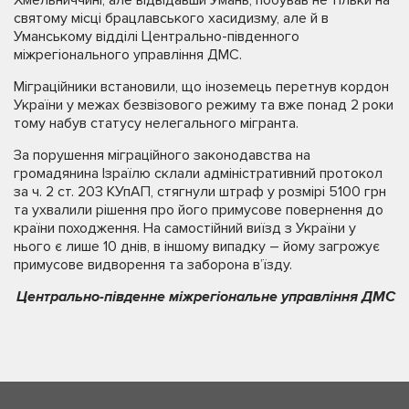
Хмельниччині, але відвідавши Умань, побував не тільки на
святому місці брацлавського хасидизму, але й в
Уманському відділі Центрально-південного
міжрегіонального управління ДМС.
Міграційники встановили, що іноземець перетнув кордон
України у межах безвізового режиму та вже понад 2 роки
тому набув статусу нелегального мігранта.
За порушення міграційного законодавства на
громадянина Ізраїлю склали адміністративний протокол
за ч. 2 ст. 203 КУпАП, стягнули штраф у розмірі 5100 грн
та ухвалили рішення про його примусове повернення до
країни походження. На самостійний виїзд з України у
нього є лише 10 днів, в іншому випадку – йому загрожує
примусове видворення та заборона в’їзду.
Центрально-південне міжрегіональне управління ДМС