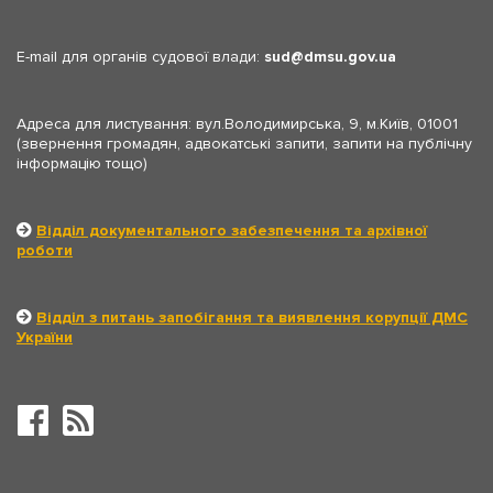
E-mail для органів судової влади:
sud
dmsu.gov.ua
Адреса для листування: вул.Володимирська, 9, м.Київ, 01001
(звернення громадян, адвокатські запити, запити на публічну
інформацію тощо)
Відділ документального забезпечення та архівної
роботи
Відділ з питань запобігання та виявлення корупції ДМС
України