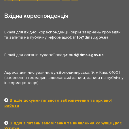
Вхідна кореспонденція
E-mail для вхідної кореспонденції (окрім звернень громадян
та запитів на публічну інформацію):
info
dmsu.gov.ua
E-mail для органів судової влади:
sud
dmsu.gov.ua
Адреса для листування: вул.Володимирська, 9, м.Київ, 01001
(звернення громадян, адвокатські запити, запити на публічну
інформацію тощо)
Відділ документального забезпечення та архівної
роботи
Відділ з питань запобігання та виявлення корупції ДМС
України