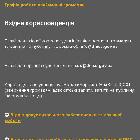
Графік роботи приймальні громадян
Вхідна кореспонденція
E-mail для вхідної кореспонденції (окрім звернень громадян
та запитів на публічну інформацію):
info
dmsu.gov.ua
E-mail для органів судової влади:
sud
dmsu.gov.ua
Адреса для листування: вул.Володимирська, 9, м.Київ, 01001
(звернення громадян, адвокатські запити, запити на публічну
інформацію тощо)
Відділ документального забезпечення та архівної
роботи
Відділ з питань запобігання та виявлення корупції ДМС