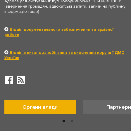
Адреса для листування: вул.Володимирська, 9, м.Київ, 01001
(звернення громадян, адвокатські запити, запити на публічну
інформацію тощо)
Відділ документального забезпечення та архівної
роботи
Відділ з питань запобігання та виявлення корупції ДМС
України
Органи влади
Партнери