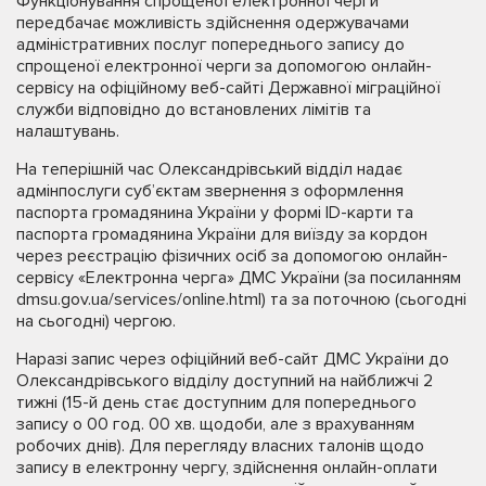
Функціонування спрощеної електронної черги
передбачає можливість здійснення одержувачами
адміністративних послуг попереднього запису до
спрощеної електронної черги за допомогою онлайн-
сервісу на офіційному веб-сайті Державної міграційної
служби відповідно до встановлених лімітів та
налаштувань.
На теперішній час Олександрівський відділ надає
адмінпослуги суб’єктам звернення з оформлення
паспорта громадянина України у формі ID-карти та
паспорта громадянина України для виїзду за кордон
через реєстрацію фізичних осіб за допомогою онлайн-
сервісу «Електронна черга» ДМС України (за посиланням
dmsu.gov.ua/services/online.html) та за поточною (сьогодні
на сьогодні) чергою.
Наразі запис через офіційний веб-сайт ДМС України до
Олександрівського відділу доступний на найближчі 2
тижні (15-й день стає доступним для попереднього
запису о 00 год. 00 хв. щодоби, але з врахуванням
робочих днів). Для перегляду власних талонів щодо
запису в електронну чергу, здійснення онлайн-оплати