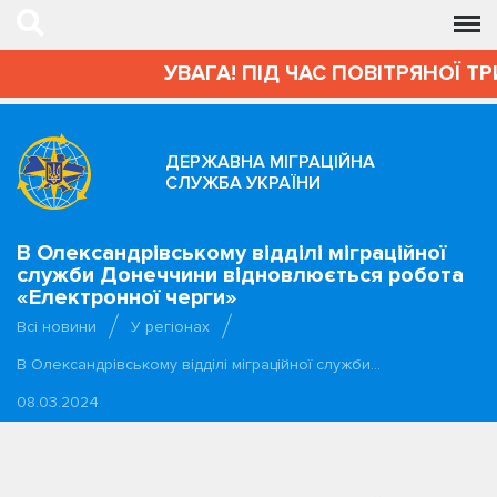
УВАГА! ПІД ЧАС ПОВІТРЯНОЇ ТР
ДЕРЖАВНА МІГРАЦІЙНА
СЛУЖБА УКРАЇНИ
В Олександрівському відділі міграційної
служби Донеччини відновлюється робота
«Електронної черги»
Всі новини
У регіонах
В Олександрівському відділі міграційної служби…
08.03.2024