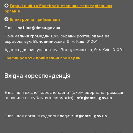
Гарячі лінії та Facebook-сторінки територіальних
органів
Електронна приймальня
E-mail:
hotline
dmsu.gov.ua
Приймальня громадян ДМС України розташована за
адресою: вул. Володимирська, 9, м. Київ, 01001
Адреса для листування: вул.Володимирська, 9, м.Київ, 01001
Графік роботи приймальні громадян
Вхідна кореспонденція
E-mail для вхідної кореспонденції (окрім звернень громадян
та запитів на публічну інформацію):
info
dmsu.gov.ua
E-mail для органів судової влади:
sud
dmsu.gov.ua