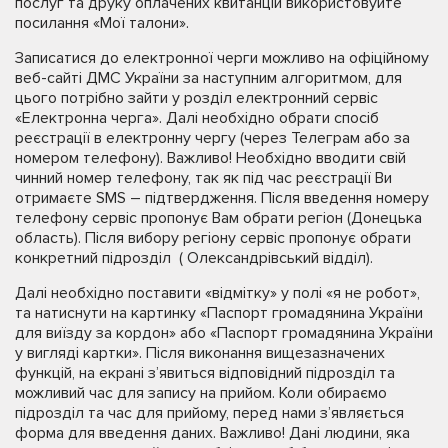
послуг та друку оплачених квитанцій використовуйте
посилання «Мої талони».
Записатися до електронної черги можливо на офіційному
веб-сайті ДМС України за наступним алгоритмом, для
цього потрібно зайти у розділ електронний сервіс
«Електронна черга». Далі необхідно обрати спосіб
реєстрації в електронну чергу (через Телеграм або за
номером телефону). Важливо! Необхідно вводити свій
чинний номер телефону, так як під час реєстрації Ви
отримаєте SMS – підтвердження. Після введення номеру
телефону сервіс пропонує Вам обрати регіон (Донецька
область). Після вибору регіону сервіс пропонує обрати
конкретний підрозділ ( Олександрівський відділ).
Далі необхідно поставити «відмітку» у полі «я не робот»,
та натиснути на картинку «Паспорт громадянина України
для виїзду за кордон» або «Паспорт громадянина України
у вигляді картки». Після виконання вищезазначених
функцій, на екрані з’явиться відповідний підрозділ та
можливий час для запису на прийом. Коли обираємо
підрозділ та час для прийому, перед нами з’являється
форма для введення даних. Важливо! Дані людини, яка