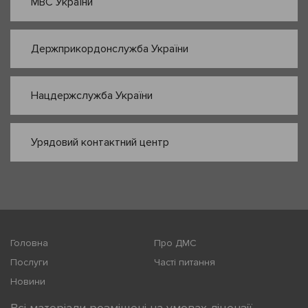
МВС України
Держприкордонслужба України
Нацдержслужба України
Урядовий контактний центр
Головна
Про ДМС
Послуги
Часті питання
Новини