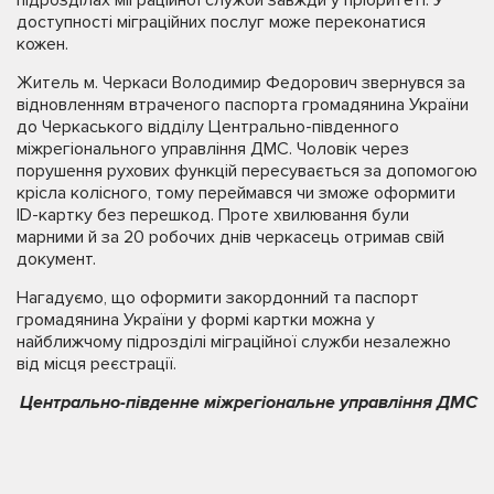
підрозділах міграційної служби завжди у пріоритеті. У
доступності міграційних послуг може переконатися
кожен.
Житель м. Черкаси Володимир Федорович звернувся за
відновленням втраченого паспорта громадянина України
до Черкаського відділу Центрально-південного
міжрегіонального управління ДМС. Чоловік через
порушення рухових функцій пересувається за допомогою
крісла колісного, тому переймався чи зможе оформити
ID-картку без перешкод. Проте хвилювання були
марними й за 20 робочих днів черкасець отримав свій
документ.
Нагадуємо, що оформити закордонний та паспорт
громадянина України у формі картки можна у
найближчому підрозділі міграційної служби незалежно
від місця реєстрації.
Центрально-південне міжрегіональне управління ДМС