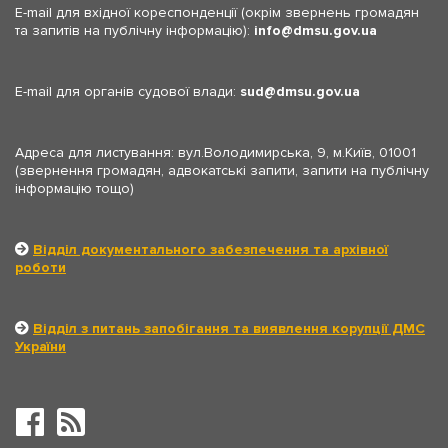
E-mail для вхідної кореспонденції (окрім звернень громадян
та запитів на публічну інформацію):
info
dmsu.gov.ua
E-mail для органів судової влади:
sud
dmsu.gov.ua
Адреса для листування: вул.Володимирська, 9, м.Київ, 01001
(звернення громадян, адвокатські запити, запити на публічну
інформацію тощо)
Відділ документального забезпечення та архівної
роботи
Відділ з питань запобігання та виявлення корупції ДМС
України