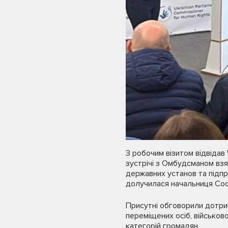
З робочим візитом відвіда
зустрічі з Омбудсманом взял
державних установ та підп
долучилася начальниця Сос
Присутні обговорили дотрим
переміщених осіб, військов
категорій громадян.