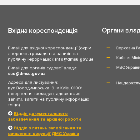
Органи вла
Вхідна кореспонденція
E-mail для вхідної кореспонденції (окрім
Верховна Ра
звернень громадян та запитів на
Кабінет Міні
публічну інформацію):
info
dmsu.gov.ua
МВС Україн
E-mail для органів судової влади:
sud
dmsu.gov.ua
Адреса для листування:
Нацдержслу
вул.Володимирська, 9, м.Київ, 01001
(звернення громадян, адвокатські
запити, запити на публічну інформацію
тощо)
Відділ документального
забезпечення та архівної роботи
Відділ з питань запобігання та
виявлення корупції ДМС України