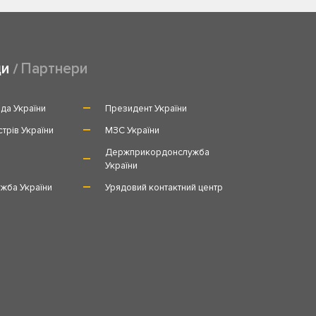
ди
Партнери
да України
Президент України
стрів України
МЗС України
и
Держприкордонслужба
України
жба України
Урядовий контактний центр