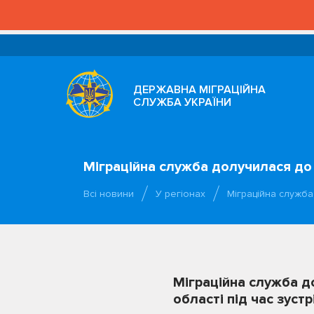
ДЕРЖАВНА МІГРАЦІЙНА
СЛУЖБА УКРАЇНИ
Міграційна служба долучилася до 
Всі новини
У регіонах
Міграційна служб
Міграційна служба д
області під час зуст