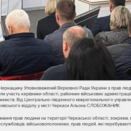
в Черкащину Уповноважений Верховної Ради України з прав лю
и участь керівники області, районних військових адміністраці
риємств. Від Центрально-південного міжрегіонального управл
нівського відділу у місті Черкаси Альона СЛОБОЖАНИК.
ання прав людини на території Черкаської області, зокрема, 
ослужбовців, військовополонених, прав людей, які перебувают