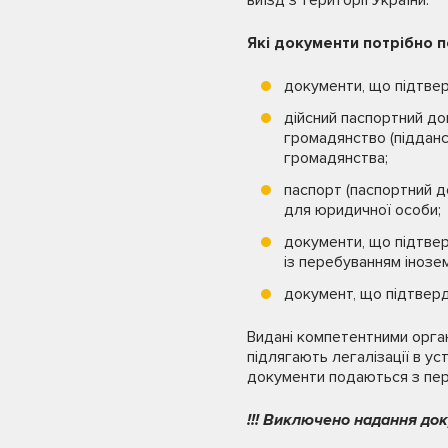
виїзд з території України.
Які документи потрібно 
документи, що підтвер
дійсний паспортний до
громадянство (підданс
громадянства;
паспорт (паспортний д
для юридичної особи;
документи, що підтвер
із перебуванням інозем
документ, що підтверд
Видані компетентними орга
підлягають легалізації в у
документи подаються з пер
!!! Виключено надання док