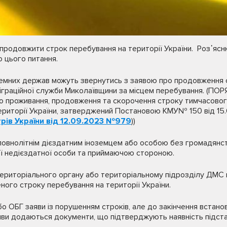
продовжити строк перебування на території України. Роз᾽ясню
 цього питання.
земних держав можуть звернутись з заявою про продовження с
міграційної служби Миколаївщини за місцем перебування. (П
о проживання, продовження та скорочення строку тимчасовог
ериторії України, затверджений Постановою КМУ№ 150 від 15.0
трів України від 12.09.2023 №979
))
повнолітнім дієздатним іноземцем або особою без громадянст
ї недієздатної особи та приймаючою стороною.
ериторіального органу або територіальному підрозділу ДМС н
еного строку перебування на території України.
бо ОБГ заяви із порушенням строків, але до закінчення встан
заяви додаються документи, що підтверджують наявність підс