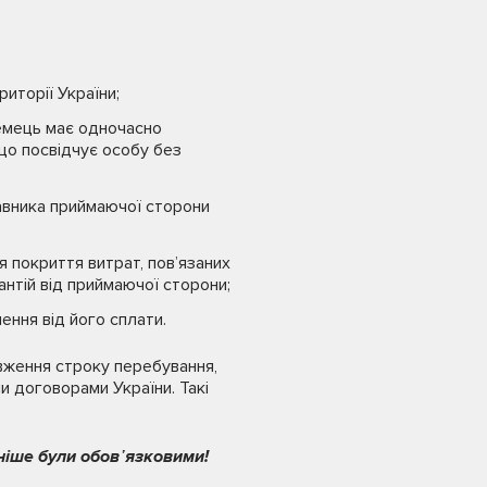
иторії України;
земець має одночасно
що посвідчує особу без
авника приймаючої сторони
 покриття витрат, пов’язаних
антій від приймаючої сторони;
ення від його сплати.
вження строку перебування,
и договорами України. Такі
ніше були обов᾽язковими!