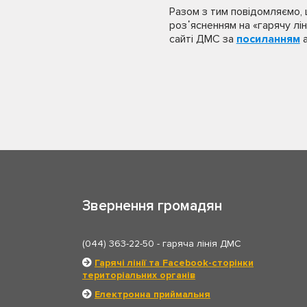
Разом з тим повідомляємо, 
роз᾽ясненням на «гарячу лі
сайті ДМС за
посиланням
а
Звернення громадян
(044) 363-22-50
- гаряча лінія ДМС
Гарячі лінії та Facebook-сторінки
територіальних органів
Електронна приймальня