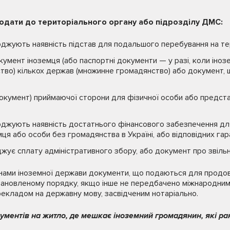
подати до територіального органу або підрозділу ДМС:
джують наявність підстав для подальшого перебування на тер
кумент іноземця (або паспортні документи — у разі, коли іно
тво) кількох держав (множинне громадянство) або документ, 
окумент) приймаючої сторони для фізичної особи або предст
джують наявність достатнього фінансового забезпечення для
ця або особи без громадянства в Україні, або відповідних гар
жує сплату адміністративного збору, або документ про звільн
нами іноземної держави документи, що подаються для продо
становленому порядку, якщо інше не передбачено міжнародним
екладом на державну мову, засвідченим нотаріально.
ументів на житло, де мешкає іноземний громадянин, які ра