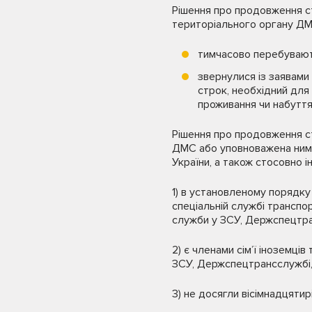
Рішення про продовження с
територіального органу ДМС
тимчасово перебувають 
звернулися із заявами
строк, необхідний для
проживання чи набуття
Рішення про продовження с
ДМС або уповноважена ним о
України, а також стосовно і
1) в установленому порядку
спеціальній службі транспор
служби у ЗСУ, Держспецтран
2) є членами сім’ї іноземці
ЗСУ, Держспецтрансслужбі, 
3) не досягли вісімнадцятирі