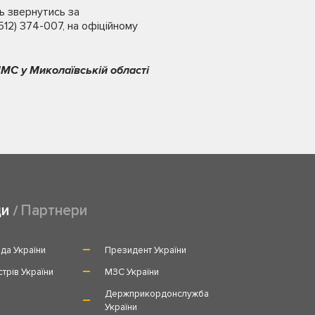
ь звернутись за
12) 374-007, на офіційному
МС у Миколаївській області
ди
Партнери
да України
Президент України
стрів України
МЗС України
и
Держприкордонслужба
України