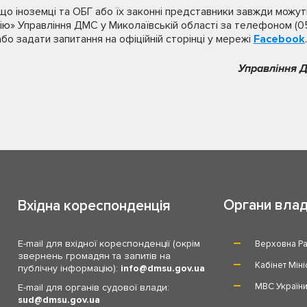
що іноземці та ОБГ або їх законні представники завжди можут
нію» Управління ДМС у Миколаївській області за телефоном (05
бо задати запитання на офіційній сторінці у мережі
Facebook
.
Управління Д
Органи вла
Вхідна кореспонденція
E-mail для вхідної кореспонденції (окрім
Верховна Ра
звернень громадян та запитів на
Кабінет Міні
публічну інформацію):
info
dmsu.gov.ua
МВС Україн
E-mail для органів судової влади:
sud
dmsu.gov.ua