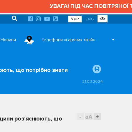
УВАГА! ПІД ЧАС ПОВІТРЯНОЇ ТР
УКР
ENG
Новини
Телефони «гарячих ліній»
юють, що потрібно знати
21.03.2024
-
aA
+
вщини роз’яснюють, що