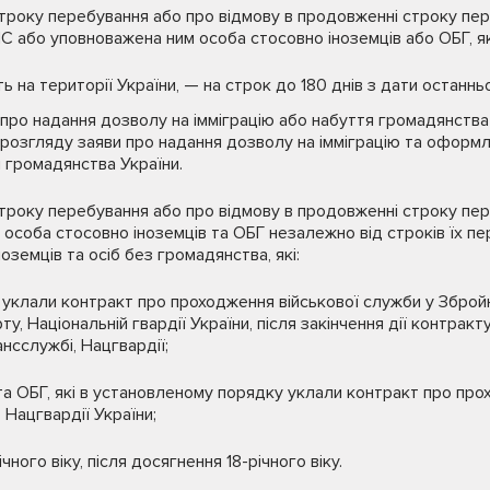
троку перебування або про відмову в продовженні строку пе
 або уповноважена ним особа стосовно іноземців або ОБГ, як
на території України, — на строк до 180 днів з дати останньо
 про надання дозволу на імміграцію або набуття громадянства 
 розгляду заяви про надання дозволу на імміграцію та оформл
 громадянства України.
троку перебування або про відмову в продовженні строку пе
соба стосовно іноземців та ОБГ незалежно від строків їх пе
ноземців та осіб без громадянства, які:
 уклали контракт про проходження військової служби у Зброй
ту, Національній гвардії України, після закінчення дії контрак
сслужбі, Нацгвардії;
в та ОБГ, які в установленому порядку уклали контракт про пр
Нацгвардії України;
чного віку, після досягнення 18-річного віку.