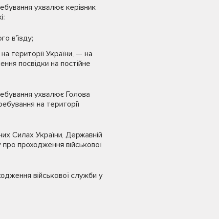
ребування ухвалює керівник
і:
го в’їзду;
на території України, — на
ення посвідки на постійне
ребування ухвалює Голова
ребування на території
них Силах України, Державній
ту про проходження військової
оходження військової служби у