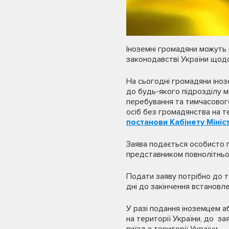
Іноземні громадяни можуть 
законодавстві України щодо
На сьогодні громадяни іно
до будь-якого підрозділу 
перебування та тимчасовог
осіб без громадянства на т
постанови Кабінету Мініс
Заява подається особисто 
представником повнолітньо
Подати заяву потрібно до т
дні до закінчення встановл
У разі подання іноземцем а
на території України, до 