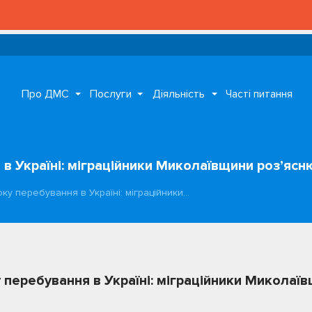
Про ДМС
Послуги
Діяльність
Часті питання
 Україні: міграційники Миколаївщини роз’ясн
у перебування в Україні: міграційники…
перебування в Україні: міграційники Миколаї