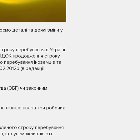
ємо деталі та деякі зміни у
троку перебування в Україні
ОРЯДОК продовження строку
о перебування іноземців та
2.2012р (в редакції
ва (ОБГ) чи законним
е пізніше ніж за три робочих
овленого строку перебування
тав, що унеможливлюють