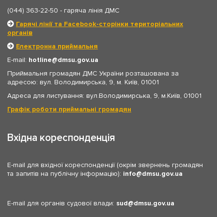
(044) 363-22-50
- гаряча лінія ДМС
Гарячі лінії та Facebook-сторінки територіальних
органів
Електронна приймальня
E-mail:
hotline
dmsu.gov.ua
Приймальня громадян ДМС України розташована за
адресою: вул. Володимирська, 9, м. Київ, 01001
Адреса для листування: вул.Володимирська, 9, м.Київ, 01001
Графік роботи приймальні громадян
Вхідна кореспонденція
E-mail для вхідної кореспонденції (окрім звернень громадян
та запитів на публічну інформацію):
info
dmsu.gov.ua
E-mail для органів судової влади:
sud
dmsu.gov.ua