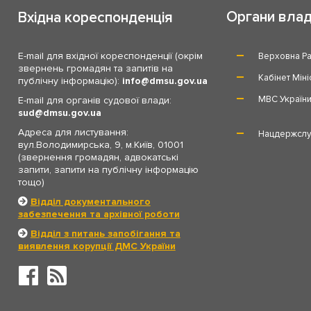
Органи вла
Вхідна кореспонденція
E-mail для вхідної кореспонденції (окрім
Верховна Ра
звернень громадян та запитів на
Кабінет Міні
публічну інформацію):
info
dmsu.gov.ua
МВС Україн
E-mail для органів судової влади:
sud
dmsu.gov.ua
Адреса для листування:
Нацдержслу
вул.Володимирська, 9, м.Київ, 01001
(звернення громадян, адвокатські
запити, запити на публічну інформацію
тощо)
Відділ документального
забезпечення та архівної роботи
Відділ з питань запобігання та
виявлення корупції ДМС України