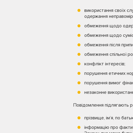
використання своїх с
одержання неправомірн
обмеження щодо одерж
обмеження щодо сумісн
обмеження після припи
обмеження спільної ро
конфлікт інтересів;
порушення етичних нор
порушення вимог фіна
незаконне використанн
Повідомлення підлягають ро
прізвище, ім’я, по бат
інформацію про факти 