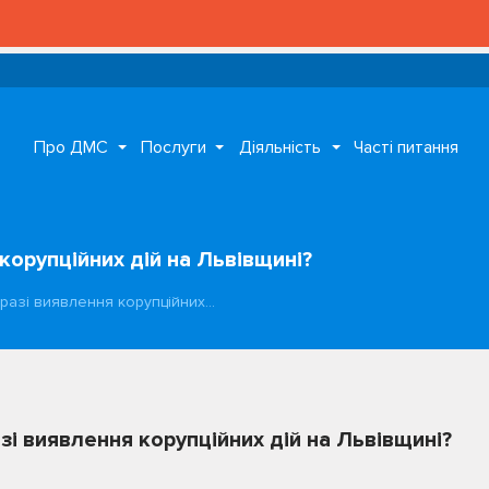
Про ДМС
Послуги
Діяльність
Часті питання
корупційних дій на Львівщині?
 разі виявлення корупційних…
зі виявлення корупційних дій на Львівщині?