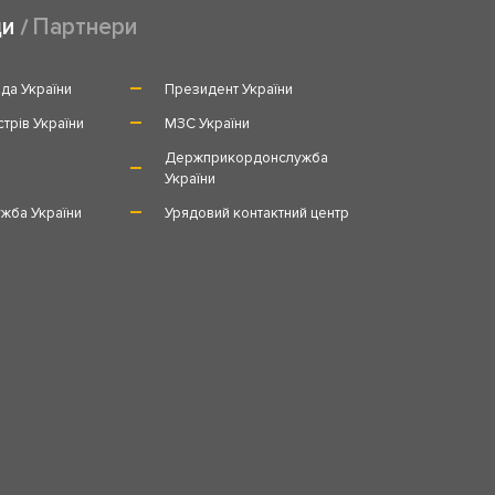
ди
Партнери
да України
Президент України
стрів України
МЗС України
и
Держприкордонслужба
України
жба України
Урядовий контактний центр