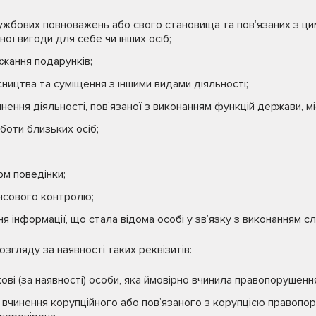
лужбових повноважень або свого становища та пов’язаних з ц
ої вигоди для себе чи інших осіб;
ання подарунків;
ицтва та суміщення з іншими видами діяльності;
нення діяльності, пов’язаної з виконанням функцій держави, 
боти близьких осіб;
м поведінки;
нсового контролю;
я інформації, що стала відома особі у зв’язку з виконанням 
згляду за наявності таких реквізитів:
ькові (за наявності) особи, яка ймовірно вчинила правопорушення
вчинення корупційного або пов’язаного з корупцією правопо