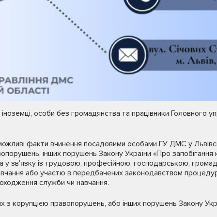
 іноземці, особи без громадянства та працівники Головного уп
можливі факти вчинення посадовими особами ГУ ДМС у Львівсь
вопорушень, інших порушень Закону України «Про запобігання к
а у зв'язку із трудовою, професійною, господарською, грома
вчання або участю в передбачених законодавством процедура
проходження служби чи навчання.
их з корупцією правопорушень, або інших порушень Закону Укр