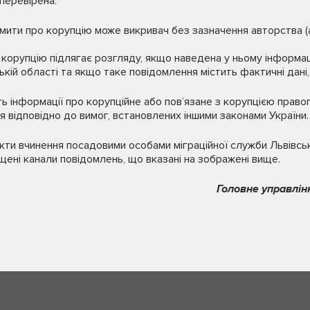
перевірена.
мити про корупцію може викривач без зазначення авторства (
 корупцію підлягає розгляду, якщо наведена у ньому інформа
кій області та якщо таке повідомлення містить фактичні дані, 
ть інформації про корупційне або пов’язане з корупцією прав
я відповідно до вимог, встановлених іншими законами України.
ти вчинення посадовими особами міграційної служби Львівськ
щені канали повідомлень, що вказані на зображені вище.
Головне управлін