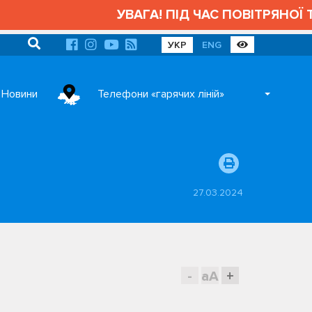
УВАГА! ПІД ЧАС ПОВІТРЯНОЇ ТР
УКР
ENG
Новини
Телефони «гарячих ліній»
27.03.2024
-
aA
+