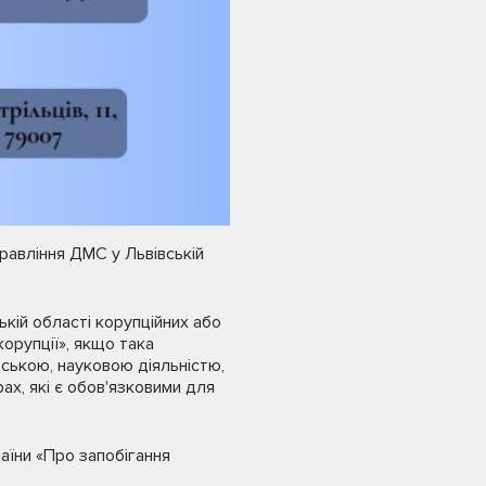
равління ДМС у Львівській
кій області корупційних або
орупції», якщо така
дською, науковою діяльністю,
х, які є обов'язковими для
аїни «Про запобігання