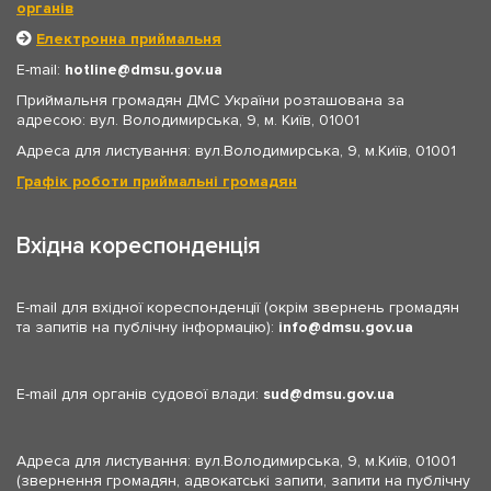
органів
Електронна приймальня
E-mail:
hotline
dmsu.gov.ua
Приймальня громадян ДМС України розташована за
адресою: вул. Володимирська, 9, м. Київ, 01001
Адреса для листування: вул.Володимирська, 9, м.Київ, 01001
Графік роботи приймальні громадян
Вхідна кореспонденція
E-mail для вхідної кореспонденції (окрім звернень громадян
та запитів на публічну інформацію):
info
dmsu.gov.ua
E-mail для органів судової влади:
sud
dmsu.gov.ua
Адреса для листування: вул.Володимирська, 9, м.Київ, 01001
(звернення громадян, адвокатські запити, запити на публічну