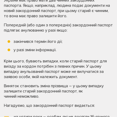
України має право мати два чинних закордонних
паспорта. Якщо, наприклад, людина подає документи на
новий закордонний паспорт, при цьому старий є чинним,
то вона має право залишити його.
Попередній (або один з попередніх) закордонний паспорт
підлягає анулюванню у разі якщо:
закінчився термін його дії;
у разі зміни інформації.
Крім цього, бувають випадки, коли старий паспорт для
виїзду за кордон потрібен з певних причин. У цьому
випадку анульований паспорт може не вилучатися за
заявою особи, якій належить документ.
Виняток становить зміна прізвища – у цьому випадку
залишити старий закордонний паспорт, як
чинний неможливо.
Нагадуємо, що закордонний паспорт видається:
на чотири роки – особам, які не досягли 16-річного