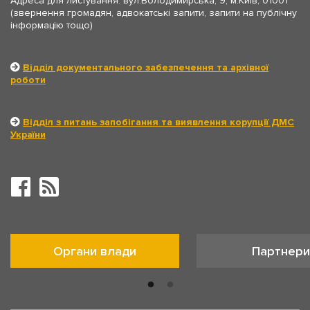
Адреса для листування: вул.Володимирська, 9, м.Київ, 01001
(звернення громадян, адвокатські запити, запити на публічну
інформацію тощо)
Відділ документального забезпечення та архівної
роботи
Відділ з питань запобігання та виявлення корупції ДМС
України
Органи влади
Партнери