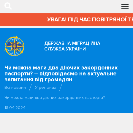
УВАГА! ПІД ЧАС ПОВІТРЯНОЇ Т
ДЕРЖАВНА МІГРАЦІЙНА
СЛУЖБА УКРАЇНИ
Чи можна мати два діючих закордонних
паспорти? – відповідаємо на актуальне
запитання від громадян
Всі новини
У регіонах
Чи можна мати два діючих закордонних паспорти?…
18.04.2024