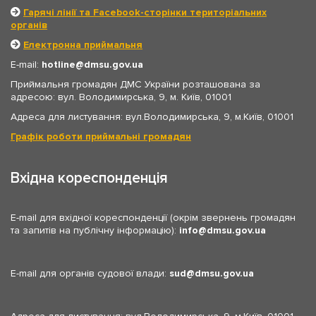
Гарячі лінії та Facebook-сторінки територіальних
органів
Електронна приймальня
E-mail:
hotline
dmsu.gov.ua
Приймальня громадян ДМС України розташована за
адресою: вул. Володимирська, 9, м. Київ, 01001
Адреса для листування: вул.Володимирська, 9, м.Київ, 01001
Графік роботи приймальні громадян
Вхідна кореспонденція
E-mail для вхідної кореспонденції (окрім звернень громадян
та запитів на публічну інформацію):
info
dmsu.gov.ua
E-mail для органів судової влади:
sud
dmsu.gov.ua