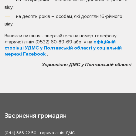
віку;
на десять років – особам, які досягли 16-річного
віку.
Виникли питання - звертайтеся на номер телефону
«гарячої лінії» (0532) 60-89-69 або у на
офіційній
сторінці
УДМС у Полтавській області
у соціальній
мережі Facebook
.
Управління ДМС у Полтавській області
Звернення громадян
(044) 363-22-50
- гаряча лінія ДМС