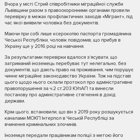
Вчора у місті Стрий співробітники міграційної служби
Львівщини разом з правоохоронними органами провели
перевірку в межах профілактичних заходів «Мігрант», під
час якої виявили чоловіка без документів.
Маючи при собі лише ксерокопію паспорта громадянина
Чеської Республіки, чоловік повідомив, що прибув в
Україну ще у 2016 році на навчання.
За результатами перевірки вдалося з‘ясувати, що
затриманий іноземець перебуває тут нелегально, без
документів, що дають право на проживання, чим порушує
чинне міграційне законодавство України. Тож на підставі
цього щодо нього склали протокол про адміністративне
правопорушення за ч.2 ст.203 КУпАП та винесли
постанову про адміністративне стягнення в дохід
держави.
Крім цього, встановили, що він з 2019 року розшукується
каналами МОКП Інтерпол в Чеській Республіці за
вчинення кримінальних злочинів.
Іноземця передали працівникам поліції з метою його