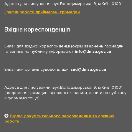
Адреса для листування: вул.Володимирська, 9, м.Київ, 01001
Графік роботи приймальні громадян
Вхідна кореспонденція
E-mail для вхідної кореспонденції (окрім звернень громадян
та запитів на публічну інформацію):
info
dmsu.gov.ua
E-mail для органів судової влади:
sud
dmsu.gov.ua
Адреса для листування: вул.Володимирська, 9, м.Київ, 01001
(звернення громадян, адвокатські запити, запити на публічну
інформацію тощо)
Відділ документального забезпечення та архівної
роботи