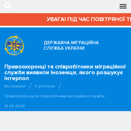
УВАГА! ПІД ЧАС ПОВІТРЯНОЇ Т
ДЕРЖАВНА МІГРАЦІЙНА
СЛУЖБА УКРАЇНИ
Правоохоронці та співробітники міграційної
служби виявили іноземця, якого розшукує
Інтерпол
Всі новини
У регіонах
Правоохоронці та співробітники міграційної служби…
15.05.2024