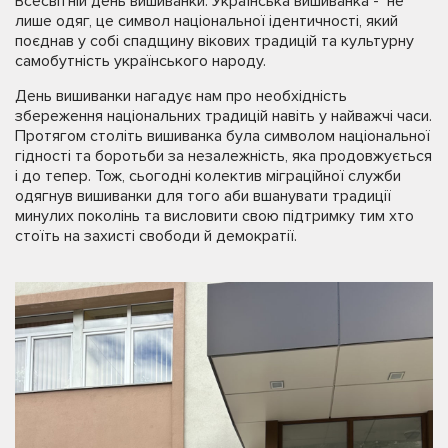
Всесвітній день вишиванки. Українська вишиванка - не
лише одяг, це символ національної ідентичності, який
поєднав у собі спадщину вікових традицій та культурну
самобутність українського народу.
День вишиванки нагадує нам про необхідність
збереження національних традицій навіть у найважчі часи.
Протягом століть вишиванка була символом національної
гідності та боротьби за незалежність, яка продовжується
і до тепер. Тож, сьогодні колектив міграційної служби
одягнув вишиванки для того аби вшанувати традиції
минулих поколінь та висловити свою підтримку тим хто
стоїть на захисті свободи й демократії.