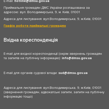
E-mail:
hotline
dmsu.gov.ua
Приймальня громадян ДМС України розташована за
адресою: вул. Володимирська, 9, м. Київ, 01001
Адреса для листування: вул.Володимирська, 9, м.Київ, 01001
Графік роботи приймальні громадян
Вхідна кореспонденція
E-mail для вхідної кореспонденції (окрім звернень громадян
та запитів на публічну інформацію):
info
dmsu.gov.ua
E-mail для органів судової влади:
sud
dmsu.gov.ua
Адреса для листування: вул.Володимирська, 9, м.Київ, 01001
(звернення громадян, адвокатські запити, запити на публічну
інформацію тощо)