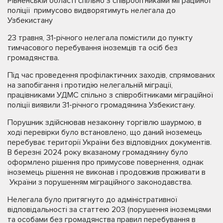
Рівненській області спільно з співробітниками міграційної
поліції примусово видворятимуть нелегала до
Узбекистану
23 травня, 31-річного нелегала помістили до пункту
тимчасового перебування іноземців та осіб без
громадянства.
Під час проведення профілактичних заходів, спрямованих
на запобігання і протидію нелегальній міграції,
працівниками УДМС спільно з співробітниками міграційної
поліції виявили 31-річного громадянина Узбекистану.
Порушник здійснював незаконну торгівлю шаурмою, в
ході перевірки було встановлено, що даний іноземець
перебуває території України без відповідних документів.
В березні 2024 року вказаному громадянину було
оформлено рішення про примусове повернення, однак
іноземець рішення не виконав і продовжив проживати в
України з порушенням міграційного законодавства.
Нелегала було притягнуто до адміністративної
відповідальності за статтею 203 (порушення іноземцями
та особами без громадянства правил перебування в