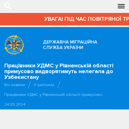
УВАГА! ПІД ЧАС ПОВІТРЯНОЇ Т
ДЕРЖАВНА МІГРАЦІЙНА
СЛУЖБА УКРАЇНИ
Працівники УДМС у Рівненській області
примусово видворятимуть нелегала до
Узбекистану
Всі новини
У регіонах
Працівники УДМС у Рівненській області примусово…
24.05.2024