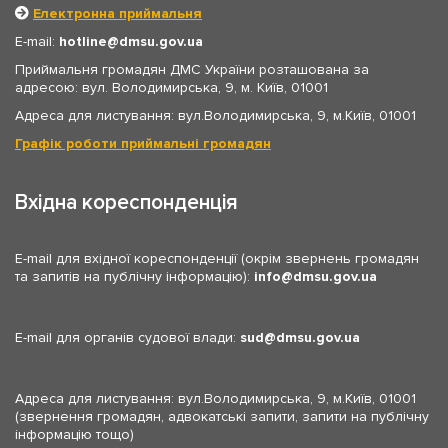
Електронна приймальня
E-mail:
hotline
dmsu.gov.ua
Приймальня громадян ДМС України розташована за
адресою: вул. Володимирська, 9, м. Київ, 01001
Адреса для листування: вул.Володимирська, 9, м.Київ, 01001
Графік роботи приймальні громадян
Вхідна кореспонденція
E-mail для вхідної кореспонденції (окрім звернень громадян
та запитів на публічну інформацію):
info
dmsu.gov.ua
E-mail для органів судової влади:
sud
dmsu.gov.ua
Адреса для листування: вул.Володимирська, 9, м.Київ, 01001
(звернення громадян, адвокатські запити, запити на публічну
інформацію тощо)