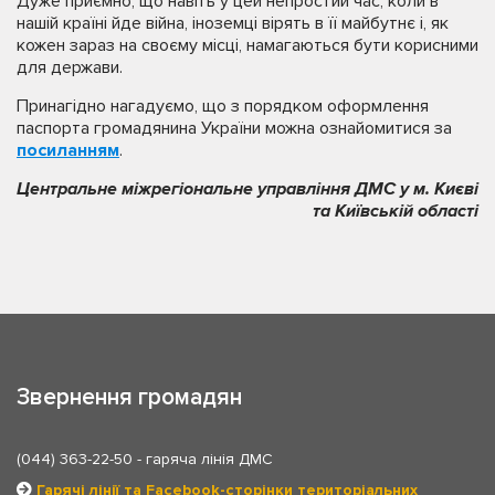
Дуже приємно, що навіть у цей непростий час, коли в
нашій країні йде війна, іноземці вірять в її майбутнє і, як
кожен зараз на своєму місці, намагаються бути корисними
для держави.
Принагідно нагадуємо, що з порядком оформлення
паспорта громадянина України можна ознайомитися за
посиланням
.
Центральне міжрегіональне управління ДМС у м. Києві
та Київській області
Звернення громадян
(044) 363-22-50
- гаряча лінія ДМС
Гарячі лінії та Facebook-сторінки територіальних