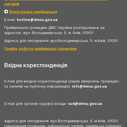
органів
Електронна приймальня
E-mail:
hotline
dmsu.gov.ua
Приймальня громадян ДМС України розташована за
адресою: вул. Володимирська, 9, м. Київ, 01001
Адреса для листування: вул.Володимирська, 9, м.Київ, 01001
Графік роботи приймальні громадян
Вхідна кореспонденція
E-mail для вхідної кореспонденції (окрім звернень громадян
та запитів на публічну інформацію):
info
dmsu.gov.ua
E-mail для органів судової влади:
sud
dmsu.gov.ua
Адреса для листування: вул.Володимирська, 9, м.Київ, 01001
(звернення громадян, адвокатські запити, запити на публічну