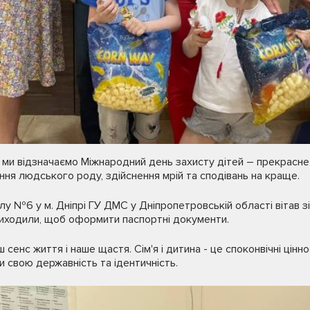
ми відзначаємо Міжнародний день захисту дітей – прекрасне с
ня людського роду, здійснення мрій та сподівань на краще.
ілу №6 у м. Дніпрі ГУ ДМС у Дніпропетровській області вітав з
приходили, щоб оформити паспортні документи.
 сенс життя і наше щастя. Сім'я і дитина - це споконвічні цінно
 свою державність та ідентичність.