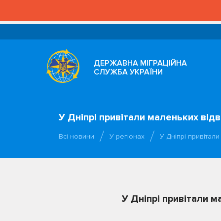
ДЕРЖАВНА МІГРАЦІЙНА
СЛУЖБА УКРАЇНИ
У Дніпрі привітали маленьких відв
Всі новини
У регіонах
У Дніпрі привітали
У Дніпрі привітали м