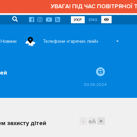
УВАГА! ПІД ЧАС ПОВІТРЯНОЇ ТРИ
УКР
ENG
Новини
Телефони «гарячих ліній»
тей
03.06.2024
-
aA
+
ем захисту дітей