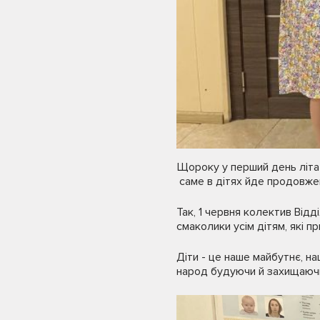
Щороку у перший день літа 
саме в дітях йде продовжен
Так, 1 червня колектив Відд
смаколики усім дітям, які 
Діти - це наше майбутнє, наш
народ будуючи й захищаючи