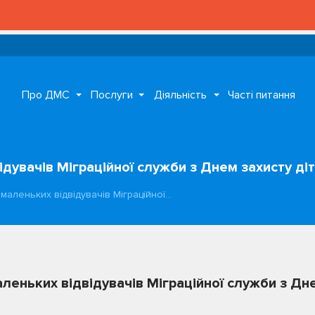
Про ДМС
Послуги
Діяльність
Часті питання
ідувачів Міграційної служби з Днем захисту ді
 маленьких відвідувачів Міграційної…
аленьких відвідувачів Міграційної служби з Дн