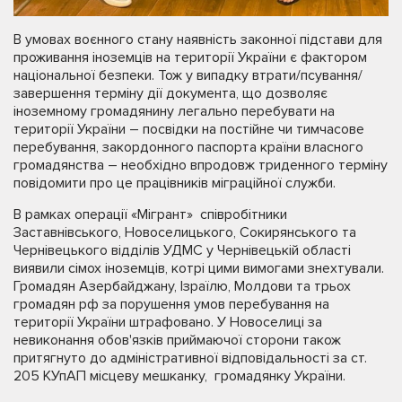
В умовах воєнного стану наявність законної підстави для
проживання іноземців на території України є фактором
національної безпеки. Тож у випадку втрати/псування/
завершення терміну дії документа, що дозволяє
іноземному громадянину легально перебувати на
території України – посвідки на постійне чи тимчасове
перебування, закордонного паспорта країни власного
громадянства – необхідно впродовж триденного терміну
повідомити про це працівників міграційної служби.
В рамках операції «Мігрант» співробітники
Заставнівського, Новоселицького, Сокирянського та
Чернівецького відділів УДМС у Чернівецькій області
виявили сімох іноземців, котрі цими вимогами знехтували.
Громадян Азербайджану, Ізраїлю, Молдови та трьох
громадян рф за порушення умов перебування на
території України штрафовано. У Новоселиці за
невиконання обов'язків приймаючої сторони також
притягнуто до адміністративної відповідальності за ст.
205 КУпАП місцеву мешканку, громадянку України.