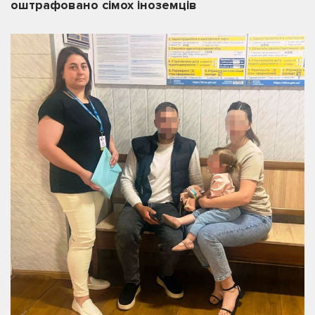
оштрафовано сімох іноземців