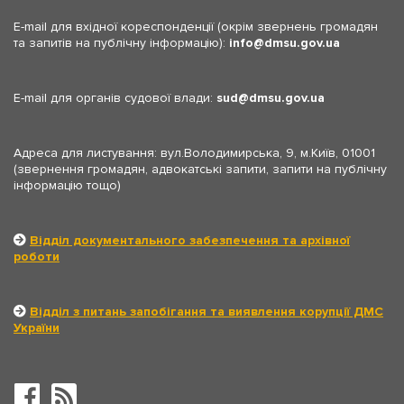
E-mail для вхідної кореспонденції (окрім звернень громадян
та запитів на публічну інформацію):
info
dmsu.gov.ua
E-mail для органів судової влади:
sud
dmsu.gov.ua
Адреса для листування: вул.Володимирська, 9, м.Київ, 01001
(звернення громадян, адвокатські запити, запити на публічну
інформацію тощо)
Відділ документального забезпечення та архівної
роботи
Відділ з питань запобігання та виявлення корупції ДМС
України