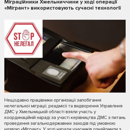
Міграційники Хмельниччини у ході операції
«Мігрант» використовують сучасні технології
Нещодавно працівники організації запобігання
нелегальної міграції, реадмісії та видворення Управління
ДМС у Хмельницькій області взяли участь у
координаційній нараді за участі керівництва ДМС з питань
проведення загальнодержавних заходів під умовною
назвою «Мігрант». У ході наради учасників ознайомили з