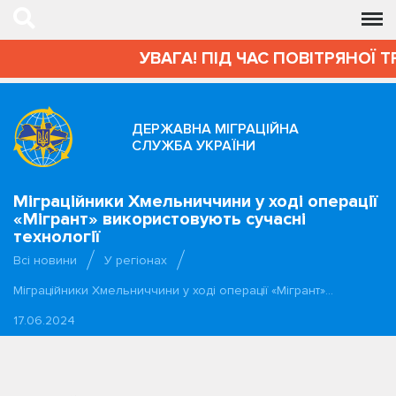
УВАГА! ПІД ЧАС ПОВІТРЯНОЇ Т
ДЕРЖАВНА МІГРАЦІЙНА
СЛУЖБА УКРАЇНИ
Міграційники Хмельниччини у ході операції
«Мігрант» використовують сучасні
технології
Всі новини
У регіонах
Міграційники Хмельниччини у ході операції «Мігрант»…
17.06.2024