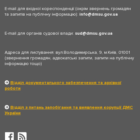
E-mail для вхідної кореспонденції (окрім звернень громадян
та запитів на публічну інформацію):
info
dmsu.gov.ua
E-mail для органів судової влади:
sud
dmsu.gov.ua
Адреса для листування: вул.Володимирська, 9, м.Київ, 01001
(звернення громадян, адвокатські запити, запити на публічну
інформацію тощо)
Відділ документального забезпечення та архівної
роботи
Відділ з питань запобігання та виявлення корупції ДМС
України